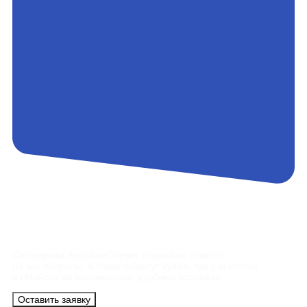
Контакты
Сотрудники АэроБелСервис подробно ответят
на все вопросы, а также помогут купить тур с вылетом
из Минска на максимально удобных условиях.
Оставить заявку