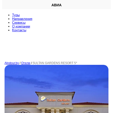
АВИА
Туры
Направления
Сервисы
O компании
Контакты
Abstour.by
/
Отели
/
SULTAN GARDENS RESORT 5*