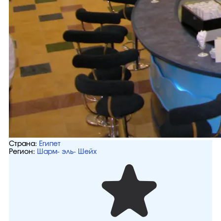
Страна:
Египет
Регион:
Шарм- эль- Шейх