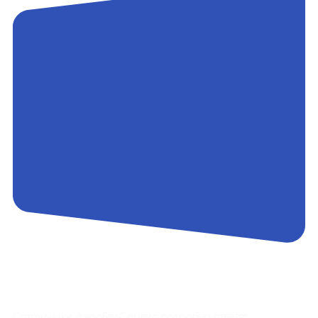
Контакты
Сотрудники АэроБелСервис подробно ответят