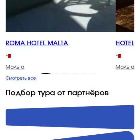
ROMA HOTEL MALTA
HOTEL 1
Мальта
Мальта
Смотреть все
Подбор тура от партнёров