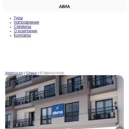
АВИА
Туры
Направления
Сервисы
O компании
Контакты
Abstour.by
/
Отели
/
ST Sliema Hotel