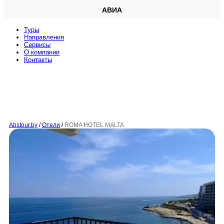
АВИА
Туры
Направления
Сервисы
O компании
Контакты
Abstour.by
/
Отели
/
ROMA HOTEL MALTA