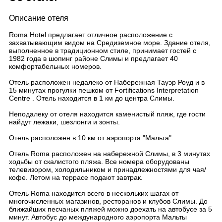
Описание отеля
Roma Hotel предлагает отличное расположение с
захватывающим видом на Средиземное море. Здание отеля,
выполненное в традиционном стиле, принимает гостей с
1982 года в шопинг районе Слимы и предлагает 40
комфортабельных номеров.
Отель расположен недалеко от Набережная Тауэр Роуд и в
15 минутах прогулки пешком от Fortifications Interpretation
Centre . Отель находится в 1 км до центра Слимы.
Неподалеку от отеля находится каменистый пляж, где гости
найдут лежаки, шезлонги и зонты.
Отель расположен в 10 км от аэропорта "Мальта".
Отель Roma расположен на набережной Слимы, в 3 минутах
ходьбы от скалистого пляжа. Все номера оборудованы
телевизором, холодильником и принадлежностями для чая/
кофе. Летом на террасе подают завтрак.
Отель Roma находится всего в нескольких шагах от
многочисленных магазинов, ресторанов и клубов Слимы. До
ближайших песчаных пляжей можно доехать на автобусе за 5
минут. Автобус до международного аэропорта Мальты