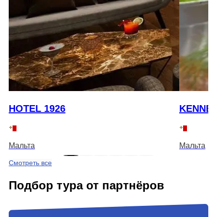
HOTEL 1926
KENNE
Мальта
Мальта
Смотреть все
Подбор тура от партнёров