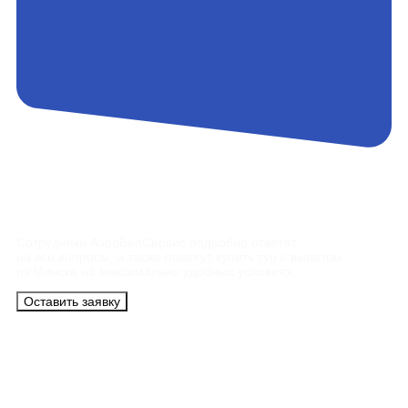
Контакты
Сотрудники АэроБелСервис подробно ответят
на все вопросы, а также помогут купить тур с вылетом
из Минска на максимально удобных условиях.
Оставить заявку