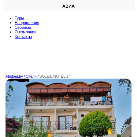
АВИА
Туры
Направления
Сервисы
O компании
Контакты
Abstour.by
/
Отели
/
SOLEIL HOTEL 2*