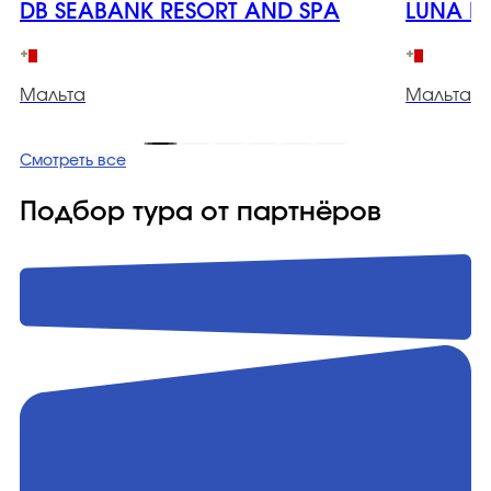
DB SEABANK RESORT AND SPA
LUNA H
Мальта
Мальта
Смотреть все
Подбор тура от партнёров