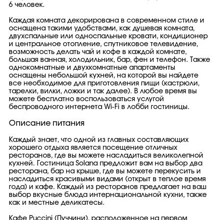
6 человек.
Каждая комната декорирована в современном стиле и
оснащена такими удобствами, как душевая комната,
двухспальные или односпальные кровати, кондиционер
и центральное отопление, спутниковое телевидение,
возможность делать чай и кофе в каждой комнате,
большая ванная, холодильник, бар, фен и телефон. Также
однокомнатные и двухкомнатные апартаменты
оснащены небольшой кухней, на которой вы найдете
все необходимое для приготовления пищи (кастрюли,
тарелки, вилки, ложки и так далее). В любое время вы
можете бесплатно воспользоваться услугой
беспроводного интернета Wi-Fi в лобби гостиницы.
Описание питания
Каждый знает, что одной из главных составляющих
хорошего отдыха является посещение отличных
ресторанов, где вы можете насладиться великолепной
кухней. Гостиница Solana предложит вам на выбор два
ресторана, бар на крыше, где вы можете перекусить и
насладиться красивыми видами (открыт в теплое время
года) и кафе. Каждый из ресторанов предлагает на ваш
выбор вкусные блюда интернациональной кухни, также
как и местные деликатесы.
Кафе Puccini (Пуччини), расположенное на первом