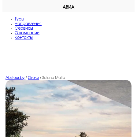
АВИА
Туры
Направления
Сервисы
O компании
Контакты
Abstour.by
/
Отели
/
Solana Malta