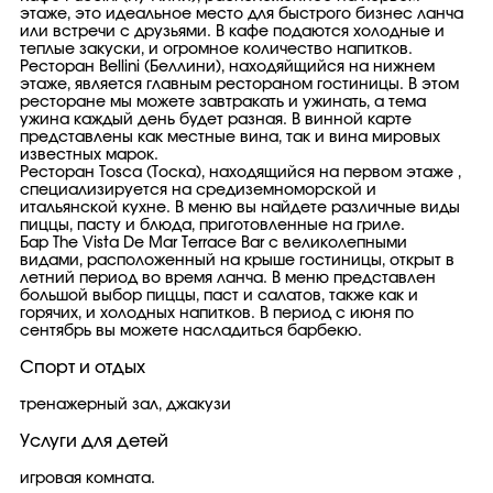
этаже, это идеальное место для быстрого бизнес ланча
или встречи с друзьями. В кафе подаются холодные и
теплые закуски, и огромное количество напитков.
Ресторан Bellini (Беллини), находяйщийся на нижнем
этаже, является главным рестораном гостиницы. В этом
ресторане мы можете завтракать и ужинать, а тема
ужина каждый день будет разная. В винной карте
представлены как местные вина, так и вина мировых
известных марок.
Ресторан Tosca (Тоска), находящийся на первом этаже ,
специализируется на средиземноморской и
итальянской кухне. В меню вы найдете различные виды
пиццы, пасту и блюда, приготовленные на гриле.
Бар The Vista De Mar Terrace Bar с великолепными
видами, расположенный на крыше гостиницы, открыт в
летний период во время ланча. В меню представлен
большой выбор пиццы, паст и салатов, также как и
горячих, и холодных напитков. В период с июня по
сентябрь вы можете насладиться барбекю.
Спорт и отдых
тренажерный зал, джакузи
Услуги для детей
игровая комната.