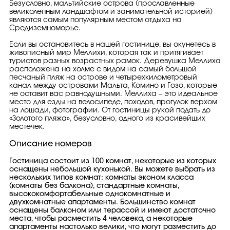
Безусловно, мальтийские острова (прославленные
великолепным ландшафтом и занимательной историей)
являются самым популярным местом отдыха на
Средиземноморье.
Если вы остановитесь в нашей гостинице, вы окунетесь в
живописный мир Меллихи, которая так и притягивает
туристов разных возрастных рамок. Деревушка Меллиха
расположена на холме с видом на самый большой
песчаный пляж на острове и четырехкилометровый
канал между островами Мальта, Комино и Гозо, которые
не оставит вас равнодушными. Меллиха – это идеальное
место для езды на велосипеде, походов, прогулок верхом
на лошади, фотографии. От гостиницы рукой подать до
«Золотого пляжа», безусловно, одного из красивейших
местечек.
Описание номеров
Гостиница состоит из 100 комнат, некоторые из которых
оснащены небольшой кухонькой. Вы можете выбрать из
нескольких типов комнат: комнаты эконом класса
(комнаты без балкона), стандартные комнаты,
высококомфортабельные однокомнатные и
двухкомнатные апартаменты. Большинство комнат
оснащены балконом или терассой и имеют достаточно
места, чтобы расместить 4 человека, а некоторые
апартаменты настолько велики, что могут разместить до