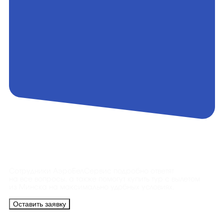
Контакты
Сотрудники АэроБелСервис подробно ответят
на все вопросы, а также помогут купить тур с вылетом
из Минска на максимально удобных условиях.
Оставить заявку