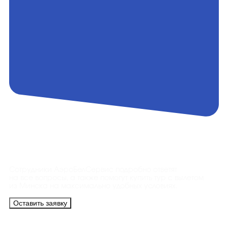
Контакты
Сотрудники АэроБелСервис подробно ответят
на все вопросы, а также помогут купить тур с вылетом
из Минска на максимально удобных условиях.
Оставить заявку