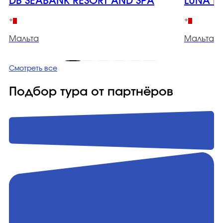
DB SEABANK RESORT AND SPA
LUNA H
Мальта
Мальта
Смотреть все
Подбор тура от партнёров