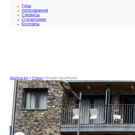
Туры
Направления
Сервисы
O компании
Контакты
Abstour.by
/
Отели
/
Shusski Aparthotel