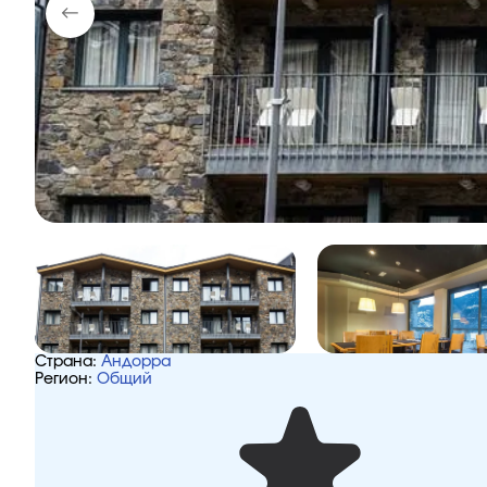
Страна:
Андорра
Регион:
Общий