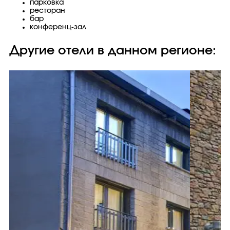
парковка
ресторан
бар
конференц-зал
Другие отели в данном регионе: