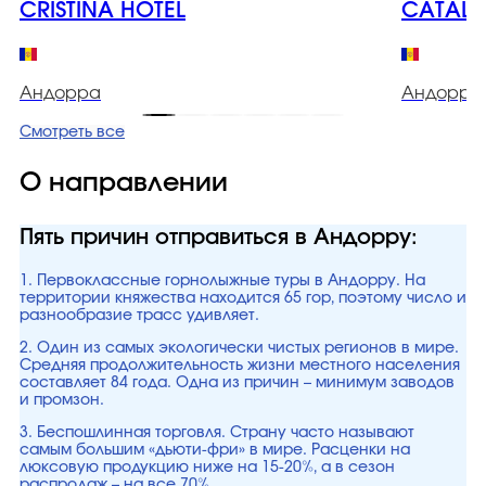
CRISTINA HOTEL
CATALU
Андорра
Андорра
Смотреть все
О направлении
Пять причин отправиться в Андорру:
1. Первоклассные горнолыжные туры в Андорру. На
территории княжества находится 65 гор, поэтому число и
разнообразие трасс удивляет.
2. Один из самых экологически чистых регионов в мире.
Средняя продолжительность жизни местного населения
составляет 84 года. Одна из причин – минимум заводов
и промзон.
3. Беспошлинная торговля. Страну часто называют
самым большим «дьюти-фри» в мире. Расценки на
люксовую продукцию ниже на 15-20%, а в сезон
распродаж – на все 70%.