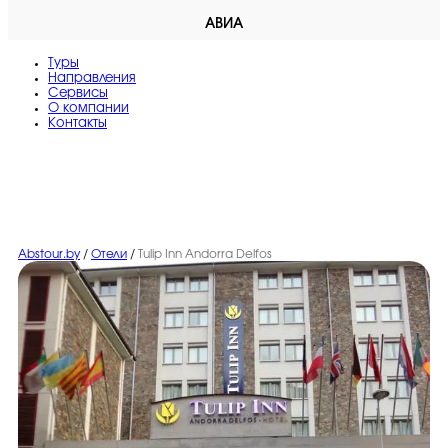
АВИА
Туры
Направления
Сервисы
O компании
Контакты
Abstour.by
/
Отели
/
Tulip Inn Andorra Delfos