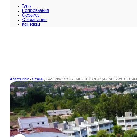
Туры
Направления
Сервисы
O компании
Контакты
Abstour.by
/
Отели
/
GREENWOOD KEMER RESORT 4* (ex. SHERWOOD G