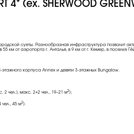
T 4* (ex. SHERWOOD GREEN
городской суеты. Разнообразная инфраструктура позволит акт
 55 км от аэропорта г. Анталья, в 9 км от г. Кемер, в поселке Г
 4-этажного корпуса Annex и девяти 3-этажных Bungalow.
2
2 чел.), макс. 2+2 чел., 19–21 м
);
2
чел., 45 м
).