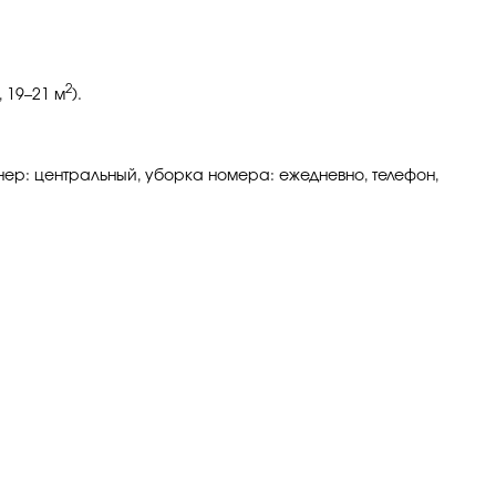
2
, 19–21 м
).
онер: центральный, уборка номера: ежедневно, телефон,