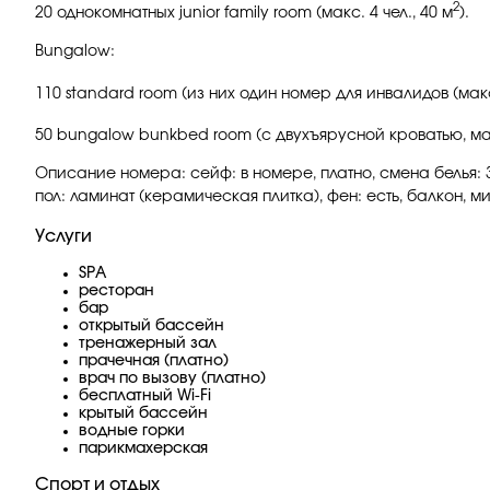
2
20 однокомнатных junior family room (макс. 4 чел., 40 м
).
Bungalow:
110 standard room (из них один номер для инвалидов (макс.
50 bungalow bunkbed room (с двухъярусной кроватью, макс
Описание номера: сейф: в номере, платно, смена белья: 3
пол: ламинат (керамическая плитка), фен: есть, балкон, м
Услуги
SPA
ресторан
бар
открытый бассейн
тренажерный зал
прачечная (платно)
врач по вызову (платно)
бесплатный Wi-Fi
крытый бассейн
водные горки
парикмахерская
Спорт и отдых