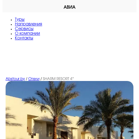
АВИА
Туры
Направления
Сервисы
O компании
Контакты
Abstour.by
/
Отели
/
SHARM RESORT 4*