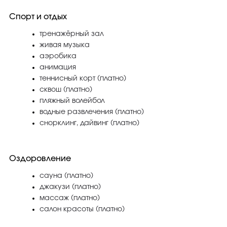
Спорт и отдых
тренажёрный зал
живая музыка
аэробика
анимация
теннисный корт (платно)
сквош (платно)
пляжный волейбол
водные развлечения (платно)
снорклинг, дайвинг (платно)
Оздоровление
сауна (платно)
джакузи (платно)
массаж (платно)
салон красоты (платно)