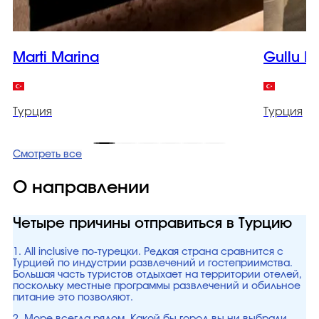
Marti Marina
Gullu K
Турция
Турция
Смотреть все
О направлении
Четыре причины отправиться в Турцию
1. All inclusive по-турецки. Редкая страна сравнится с
Турцией по индустрии развлечений и гостеприимства.
Большая часть туристов отдыхает на территории отелей,
поскольку местные программы развлечений и обильное
питание это позволяют.
2. Море всегда рядом. Какой бы город вы ни выбрали,