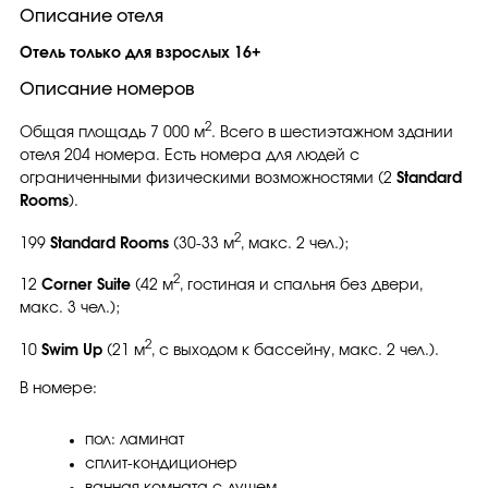
Описание отеля
Отель только для взрослых 16+
Описание номеров
2
Общая площадь 7 000 м
. Всего в шестиэтажном здании
отеля 204 номера. Есть номера для людей с
ограниченными физическими возможностями (2
Standard
Rooms
).
2
199
Standard Rooms
(30-33 м
, макс. 2 чел.);
2
12
Corner Suite
(42 м
, гостиная и спальня без двери,
макс. 3 чел.);
2
10
Swim Up
(21 м
, с выходом к бассейну, макс. 2 чел.).
В номере:
пол: ламинат
сплит-кондиционер
ванная комната с душем