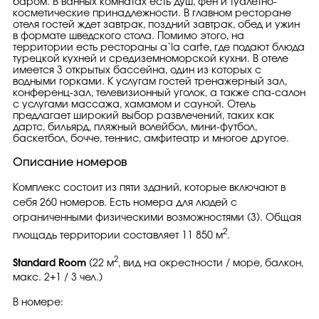
баром. В ванных комнатах есть душ, фен и туалетно-
косметические принадлежности. В главном ресторане
отеля гостей ждет завтрак, поздний завтрак, обед и ужин
в формате шведского стола. Помимо этого, на
территории есть рестораны a`la carte, где подают блюда
турецкой кухней и средиземноморской кухни. В отеле
имеется 3 открытых бассейна, один из которых с
водными горками. К услугам гостей тренажерный зал,
конференц-зал, телевизионный уголок, а также спа-салон
с услугами массажа, хамамом и сауной. Отель
предлагает широкий выбор развлечений, таких как
дартс, бильярд, пляжный волейбол, мини-футбол,
баскетбол, бочче, теннис, амфитеатр и многое другое.
Описание номеров
Комплекс состоит из пяти зданий, которые включают в
себя 260 номеров. Есть номера для людей с
ограниченными физическими возможностями (3). Общая
2
площадь территории составляет 11 850 м
.
2
Standard Room
(22 м
, вид на окрестности / море, балкон,
макс. 2+1 / 3 чел.)
В номере: