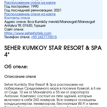
Расположение отеля на карте
Год постройки:
1990
Год последней ренновации:
2021
Расположение отеля на карте
Контакты отеля
Адрес отеля:
Ilıca Kumköy mevkii/Manavgat/Manavgat
Antalya TR, 07630, Турция
Сайт отеля:
https://www.seherhotels.com
Телефон отеля:
+90 2427770015
SEHER KUMKOY STAR RESORT & SPA
4*
Об отеле:
Описание отеля
Seher Kumköy Star Resort & Spa расположен на
побережье Средиземного моря в поселке Кумкой, в 6 км
от Сиде, 10 км от Манавгата и 55 км от аэропорта
Анталии. Комплекс состоит из пяти зданий, которые
включают в себя 260 номеров. Все номера оснащены
кондиционером, телевизором, бесплатным Wi-Fi и мини-