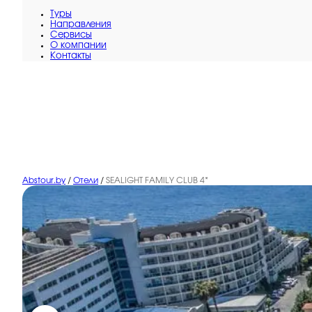
Туры
Направления
Сервисы
O компании
Контакты
Abstour.by
/
Отели
/
SEALIGHT FAMILY CLUB 4*