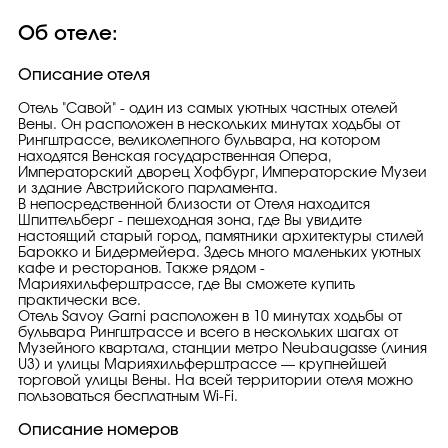
Об отеле:
Описание отеля
Отель "Савой" - один из самых уютных частных отелей
Вены. Он расположен в нескольких минутах ходьбы от
Рингштрассе, великолепного бульвара, на котором
находятся Венская государственная Опера,
Императорский дворец Хофбург, Императорские Музеи
и здание Австрийского парламента.
В непосредственной близости от Отеля находится
Шпиттельберг - пешеходная зона, где Вы увидите
настоящий старый город, памятники архитектуры стилей
Барокко и Бидермейера. Здесь много маленьких уютных
кафе и ресторанов. Также рядом -
Марияхильферштрассе, где Вы сможете купить
практически все.
Отель Savoy Garni расположен в 10 минутах ходьбы от
бульвара Рингштрассе и всего в нескольких шагах от
Музейного квартала, станции метро Neubaugasse (линия
U3) и улицы Марияхильферштрассе — крупнейшей
торговой улицы Вены. На всей территории отеля можно
пользоваться бесплатным Wi-Fi.
Описание номеров