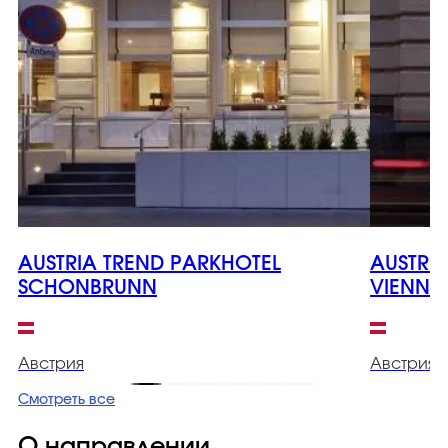
AUSTRIA TREND PARKHOTEL
AUSTRI
SCHONBRUNN
VIENNA
Австрия
Австрия
Смотреть все
О направлении