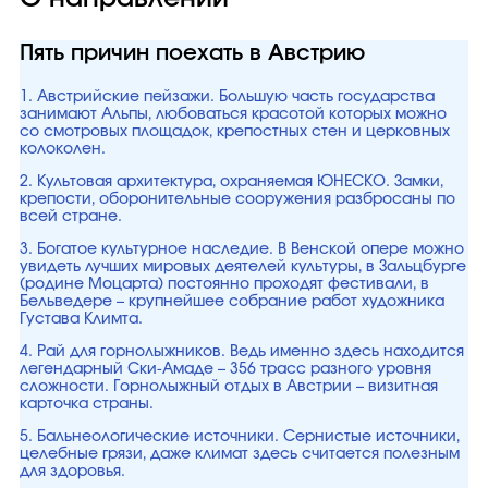
Пять причин поехать в Австрию
1. Австрийские пейзажи. Большую часть государства
занимают Альпы, любоваться красотой которых можно
со смотровых площадок, крепостных стен и церковных
колоколен.
2. Культовая архитектура, охраняемая ЮНЕСКО. Замки,
крепости, оборонительные сооружения разбросаны по
всей стране.
3. Богатое культурное наследие. В Венской опере можно
увидеть лучших мировых деятелей культуры, в Зальцбурге
(родине Моцарта) постоянно проходят фестивали, в
Бельведере – крупнейшее собрание работ художника
Густава Климта.
4. Рай для горнолыжников. Ведь именно здесь находится
легендарный Ски-Амаде – 356 трасс разного уровня
сложности. Горнолыжный отдых в Австрии – визитная
карточка страны.
5. Бальнеологические источники. Сернистые источники,
целебные грязи, даже климат здесь считается полезным
для здоровья.