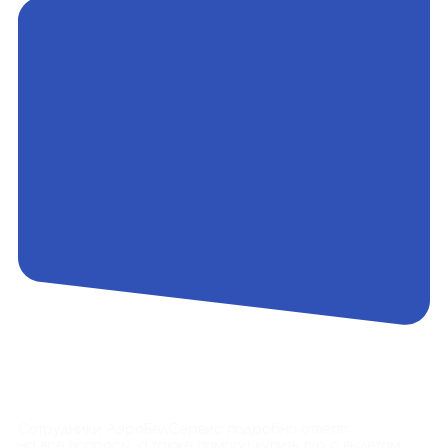
Контакты
Сотрудники АэроБелСервис подробно ответят
на все вопросы, а также помогут купить тур с вылетом