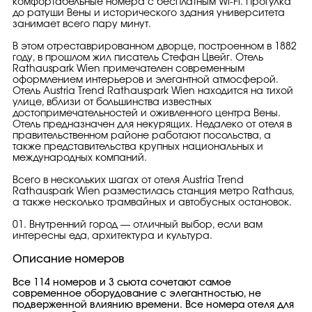
комфортабельные номера с бесплатным Wi-Fi. Прогулка
до ратуши Вены и исторического здания университета
занимает всего пару минут.
В этом отреставрированном дворце, построенном в 1882
году, в прошлом жил писатель Стефан Цвейг. Отель
Rathauspark Wien примечателен современным
оформлением интерьеров и элегантной атмосферой.
Отель Austria Trend Rathauspark Wien находится на тихой
улице, вблизи от большинства известных
достопримечательностей и оживленного центра Вены.
Отель предназначен для некурящих. Недалеко от отеля в
правительственном районе работают посольства, а
также представительства крупных национальных и
международных компаний.
Всего в нескольких шагах от отеля Austria Trend
Rathauspark Wien разместилась станция метро Rathaus,
а также несколько трамвайных и автобусных остановок.
01. Внутренний город — отличный выбор, если вам
интересны еда, архитектура и культура.
Описание номеров
Все 114 номеров и 3 сьюта сочетают самое
современное оборудование с элегантностью, не
подверженной влиянию времени. Все номера отеля для