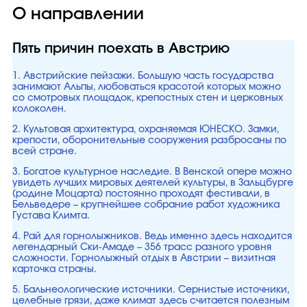
О направлении
Пять причин поехать в Австрию
1. Австрийские пейзажи. Большую часть государства
занимают Альпы, любоваться красотой которых можно
со смотровых площадок, крепостных стен и церковных
колоколен.
2. Культовая архитектура, охраняемая ЮНЕСКО. Замки,
крепости, оборонительные сооружения разбросаны по
всей стране.
3. Богатое культурное наследие. В Венской опере можно
увидеть лучших мировых деятелей культуры, в Зальцбурге
(родине Моцарта) постоянно проходят фестивали, в
Бельведере – крупнейшее собрание работ художника
Густава Климта.
4. Рай для горнолыжников. Ведь именно здесь находится
легендарный Ски-Амаде – 356 трасс разного уровня
сложности. Горнолыжный отдых в Австрии – визитная
карточка страны.
5. Бальнеологические источники. Сернистые источники,
целебные грязи, даже климат здесь считается полезным