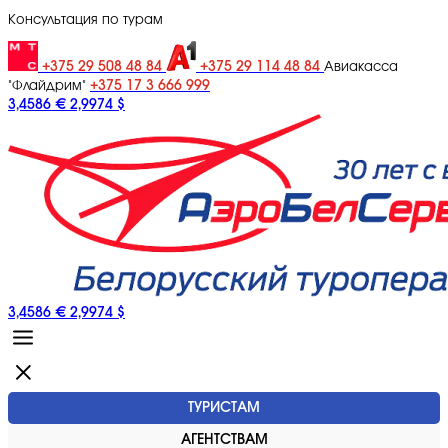
Консультация по турам
+375 29 508 48 84
+375 29 114 48 84
Авиакасса
+375 17 3 666 999
"Флайдрим"
3,4586 €
2,9974 $
3,4586 €
2,9974 $
ТУРИСТАМ
АГЕНТСТВАМ