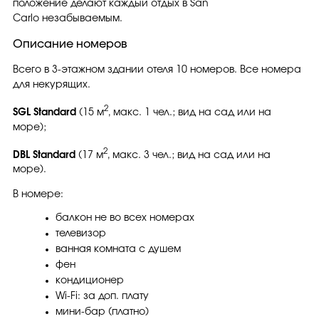
положение делают каждый отдых в San
Carlo незабываемым.
Описание номеров
Всего в 3-этажном здании отеля 10 номеров. Все номера
для некурящих.
2
SGL Standard
(15 м
, макс. 1 чел.; вид на сад или на
море);
2
DBL Standard
(17 м
, макс. 3 чел.; вид на сад или на
море).
В номере:
балкон не во всех номерах
телевизор
ванная комната с душем
фен
кондиционер
Wi-Fi: за доп. плату
мини-бар (платно)