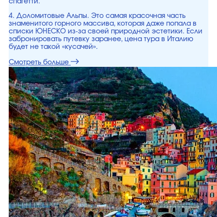
спагетти.
4. Доломитовые Альпы. Это самая красочная часть
знаменитого горного массива, которая даже попала в
списки ЮНЕСКО из-за своей природной эстетики. Если
забронировать путевку заранее, цена тура в Италию
будет не такой «кусачей».
Смотреть больше