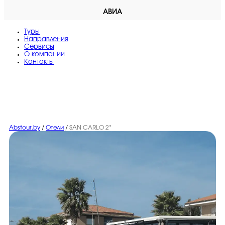
АВИА
Туры
Направления
Сервисы
O компании
Контакты
Abstour.by
/
Отели
/
SAN CARLO 2*