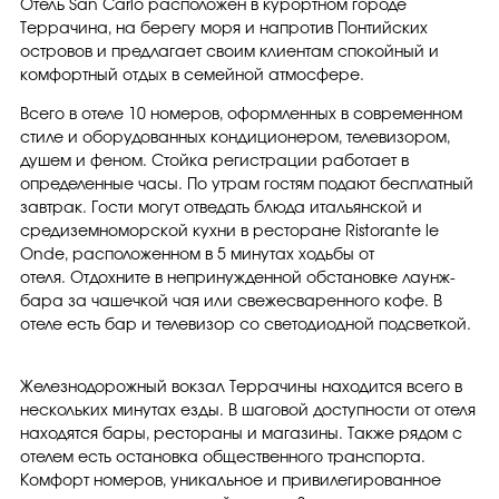
Отель San Carlo расположен в курортном городе
Террачина, на берегу моря и напротив Понтийских
островов и предлагает своим клиентам спокойный и
комфортный отдых в семейной атмосфере.
Всего в отеле 10 номеров, оформленных в современном
стиле и оборудованных кондиционером, телевизором,
душем и феном. Стойка регистрации работает в
определенные часы. По утрам гостям подают бесплатный
завтрак. Гости могут отведать блюда итальянской и
средиземноморской кухни в ресторане Ristorante le
Onde, расположенном в 5 минутах ходьбы от
отеля. Отдохните в непринужденной обстановке лаунж-
бара за чашечкой чая или свежесваренного кофе. В
отеле есть бар и телевизор со светодиодной подсветкой.
Железнодорожный вокзал Террачины находится всего в
нескольких минутах езды. В шаговой доступности от отеля
находятся бары, рестораны и магазины. Также рядом с
отелем есть остановка общественного транспорта.
Комфорт номеров, уникальное и привилегированное