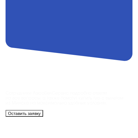
Контакты
Сотрудники АэроБелСервис подробно ответят
на все вопросы, а также помогут купить тур с вылетом
из Минска на максимально удобных условиях.
Оставить заявку