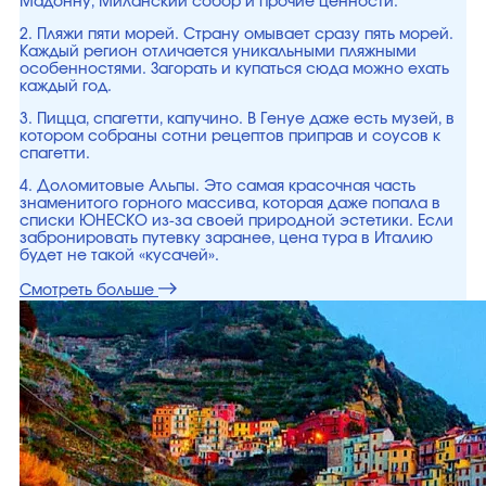
Мадонну, Миланский собор и прочие ценности.
2. Пляжи пяти морей. Страну омывает сразу пять морей.
Каждый регион отличается уникальными пляжными
особенностями. Загорать и купаться сюда можно ехать
каждый год.
3. Пицца, спагетти, капучино. В Генуе даже есть музей, в
котором собраны сотни рецептов приправ и соусов к
спагетти.
4. Доломитовые Альпы. Это самая красочная часть
знаменитого горного массива, которая даже попала в
списки ЮНЕСКО из-за своей природной эстетики. Если
забронировать путевку заранее, цена тура в Италию
будет не такой «кусачей».
Смотреть больше