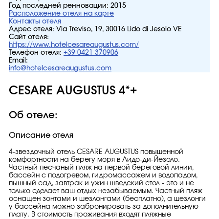
Год последней ренновации:
2015
Расположение отеля на карте
Контакты отеля
Адрес отеля:
Via Treviso, 19, 30016 Lido di Jesolo VE
Сайт отеля:
https://www.hotelcesareaugustus.com/
Телефон отеля:
+39 0421 370906
Email:
info@hotelcesareaugustus.com
CESARE AUGUSTUS 4*+
Об отеле:
Описание отеля
4-звездочный отель CESARE AUGUSTUS повышенной
комфортности на берегу моря в Лидо-ди-Йезоло.
Частный песчаный пляж на первой береговой линии,
бассейн с подогревом, гидромассажем и водопадом,
пышный сад, завтрак и ужин шведский стол - это и не
только сделает ваш отдых незабываемым. Частный пляж
оснащен зонтами и шезлонгами (бесплатно), а шезлонги
у бассейна можно забронировать за дополнительную
плату. В стоимость проживания входят пляжные