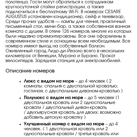
полотенца. Гости могут обратиться к сотрудникам
круглосуточной стойки регистрации, а также
подключиться к бесплатному Wi-Fi. В номерах CESARE
AUGUSTUS установлен кондиционер, сейф и телевизор.
Среди прочих удобств — лампы для чтения, практичный
письменный стол, мини-бар, а также собственная ванная
комната с душем. В отеле 126 номеров, многие из которых
были недавно отремонтированы. Все они оформлены в
современном стиле и оснащены всем необходимым. Все
номера имеют выход на собственный балкон.
Оживленный город Лидо-ди-Йезоло всего в нескольких
километрах от Венеции, Мурано и Бурано. Прокат
велосипедов. Зарядная станция для электромобилей.
Описание номеров
Люкс с видом на море
– до 4 человек ( 2
комнаты: спальня с двуспальной кроватью;
гостиная, с двуспальным диваном-кроватью )
Полулюкс с видом на море
– до 5 человек (1
двуспальная кровать или 2 односпальные
кровати / двуспальный диван-кровать
/ двухъярусная кровать для двоих; возможно
добавить детскую кроватку )
Улучшенный номер с видом на море
– до 4
человек. ( 1 двуспальная кровать или 2
односпальные кровати / третья кровать или