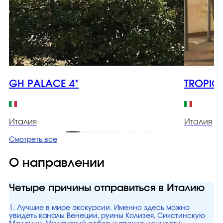
GH PALACE 4*
TROPICA
Италия
Италия
Смотреть все
О направлении
Четыре причины отправиться в Италию
1. Лучшие в мире экскурсии. Именно здесь можно
увидеть каналы Венеции, руины Колизея, Сикстинскую