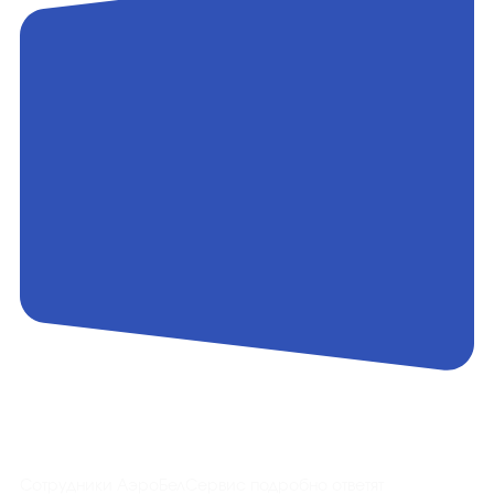
Контакты
Сотрудники АэроБелСервис подробно ответят