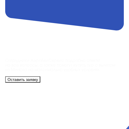
Контакты
Сотрудники АэроБелСервис подробно ответят
на все вопросы, а также помогут купить тур с вылетом
из Минска на максимально удобных условиях.
Оставить заявку