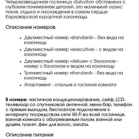
Четырехзвездочная гостиница «Salvator» обставлена с
глубоким пониманием деталей, это маленький оазис
покоя, отдыха и наслаждения в самом сердце
Карловарской курортной колоннады.
Описание номеров
Двухместный номер «standard» - без вида на
колоннаду
Двухместный номер «executive» - с видом на
колоннаду
Двухместный номер «deluxe» с балконом -
номер с балконом и видом на колоннаду
Трехместный номер «standard» - без вида на
колоннаду
Апартамент - спальня и гостиная комната
В номере:
частичное кондиционирование, сейф, LCD-
телевизор со спутниковой антенной, мини-бар, телефон
с прямым выходом, бесплатное подключение к
интернету посредством сети Wi-Fi во всей гостинице,
ванная комната с обогреваемым полом, ванной или
душем, туалет, фен для волос, халаты.
Описание питания