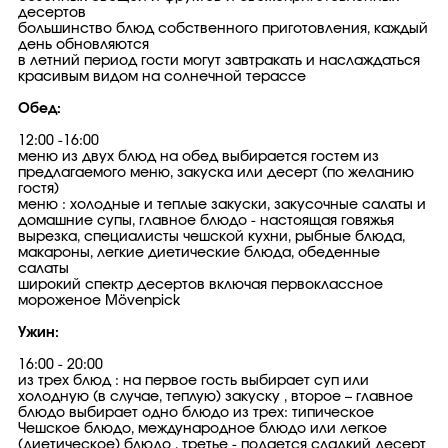
десертов
большинство блюд собственного приготовления, каждый
день обновляются
в летний период гости могут завтракать и наслаждаться
красивым видом на солнечной терассе
Обед:
12:00 -16:00
меню из двух блюд на обед выбирается гостем из
предлагаемого меню, закуска или десерт (по желанию
гостя)
меню : холодные и теплые закуски, закусочные салаты и
домашние супы, главное блюдо - настоящая говяжья
вырезка, специалисты чешской кухни, рыбные блюда,
макароны, легкие диетические блюда, обеденные
салаты
широкий спектр десертов включая первоклассное
мороженое Mövenpick
Ужин:
16:00 - 20:00
из трех блюд : на первое гость выбирает суп или
холодную (в случае, теплую) закуску , второе – главное
блюдо выбирает одно блюдо из трех: типическое
Чешcкое блюдо, международное блюдо или легкое
(диетическое) блюдо , третье - подается сладкий десерт