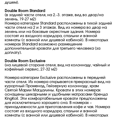
душем).
Double Room Standard
(в задней части отеля, на 2.-3. этаже, вид во двор/на
зелень, 19-27 м2)
Номера категории Standard расположены в тихой задней
части отеля на 2 и 3 этажах. Вид из номера во двор на
зелень или на боковые окрестные здания. Номера
состоят из входного коридора, спальни и ванной
комнаты (с ванной или душевой кабиной). В некоторых
номерах Standard возможно размещение
дополнительной кровати для третьего человека (за
доплату).
Double Room Exclusive
(на лицевой стороне отеля, вид на колоннаду, чайный и
кофейный сервис, 27-32 м2)
Номера категории Exclusive расположены в передней
части отеля. Из номера открывается прекрасный вид на
курортный Променад, Гейзерную колоннаду, храм
Святой Марии Магдалины. Кровати в этих номерах
оснащены шикарными и удобными матрасами бренда
KingKoil. Эти комфортабeльные кровати предположены
для исключительно хорошего сна. В номерах –
принадлежности для приготовления кофе и чая. Номера
состоят из входного коридора, спальни и ванной
комнаты (с ванной или душевой кабиной). В некоторых