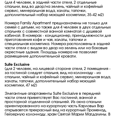
(для 4 человек, в задней части отеля, 2 отдельные
спальни, вид во двор/на зелень, чайный и кофейный
сервис, минеральная вода, халаты, тапочки,
дополнительный набор моющей косметики, 35-42 м2)
Номера Family Apartment предназначены не только для
семей с детьми, но также для 4 человек в двух отдельных
спальнях с совместной ванной комнатой с душевой
кабиной. В номерах - кондиционер, принадлежности для
приготовления кофе и чая, халаты, тапочки и
специальная косметика. Номера расположены в задней
части отеля с видом во двор на зелень или на боковые
окрестные здания. Площадь номера не позволяет
размещение дополнительной кровати.
Suite Exclusive
(для 2 человек, на лицевой стороне отеля, 2 помещения -
за гостиной следует спальня, вид на колоннаду - из
спальни, чайный и кофейный сервис, минеральная вода,
халаты, тапочки, дополнительный набор моющей
косметики, 47 м2)
Элегантные апартаменты Suite Exсlusive в передней
части отеля приветствует Вас гостиннй, ванной и
просторной отделенной спальней. Из окна спальни
ориентированного на курортную часть Карловых Вар
открывается прекрасный вид на курортный Променад,
Гейзерную колоннаду, храм Святой Марии Магдалины. В