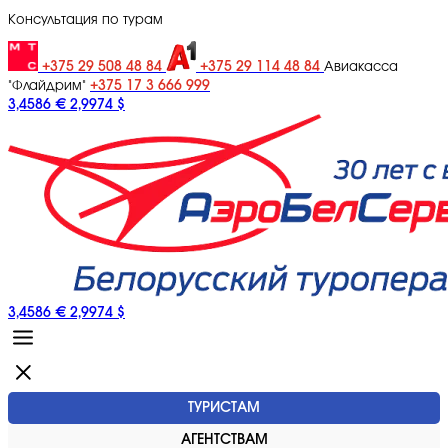
Консультация по турам
+375 29 508 48 84
+375 29 114 48 84
Авиакасса
+375 17 3 666 999
"Флайдрим"
3,4586 €
2,9974 $
3,4586 €
2,9974 $
ТУРИСТАМ
АГЕНТСТВАМ