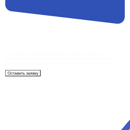
Контакты
Сотрудники АэроБелСервис подробно ответят
на все вопросы, а также помогут купить тур с вылетом
из Минска на максимально удобных условиях.
Оставить заявку