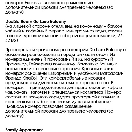
номерах Exclusive возможно размещение
дополнительной кровати для третьего человека (за
доплату).
Double Room de Luxe Balcony
(на лицевой стороне отеля, вид на колоннаду + балкон,
чайный и кофейный сервис, минеральная вода, халаты,
тапочки, дополнительный набор моющей косметики, 27-
32 м2)
Просторные и яркие номера категории De Luxe Balcony с
балконом расположены в передней части отеля. Из
номера единичный панорамный вид на курортный
Променад, Гейзерную колоннаду, Замковую Башню и
остальные исторические строения. Кровати в этих
номерах оснащены шикарными и удобными матрасами
бренда KingKoil. Эти комфортабeльные кровати
предположены для исключительно хорошего сна. В
номерах — принадлежности для приготовления кофе и
чая, халаты, тапочки и специальная косметика. Номера
состоят из входного коридора, просторной спальни и
ванной комнаты (с ванной или душевой кабиной).
Площадь номера позволяет размещение
дополнительной кровати для третьего человека (за
доплату).
Family Appartment