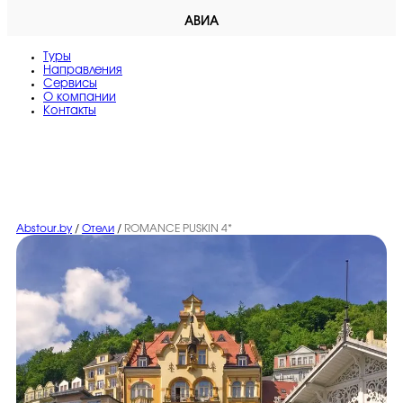
АВИА
Туры
Направления
Сервисы
O компании
Контакты
Abstour.by
/
Отели
/
ROMANCE PUSKIN 4*