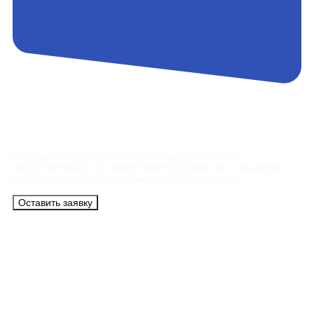
Контакты
Сотрудники АэроБелСервис подробно ответят
на все вопросы, а также помогут купить тур с вылетом
из Минска на максимально удобных условиях.
Оставить заявку