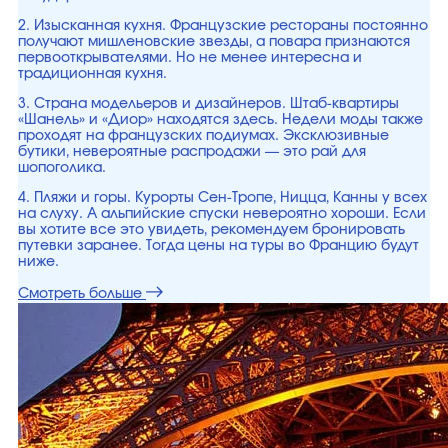
2. Изысканная кухня. Французские рестораны постоянно
получают мишленовские звезды, а повара признаются
первооткрывателями. Но не менее интересна и
традиционная кухня.
3. Страна модельеров и дизайнеров. Штаб-квартиры
«Шанель» и «Диор» находятся здесь. Недели моды также
проходят на французских подиумах. Эксклюзивные
бутики, невероятные распродажи — это рай для
шопоголика.
4. Пляжи и горы. Курорты Сен-Тропе, Ницца, Канны у всех
на слуху. А альпийские спуски невероятно хороши. Если
вы хотите все это увидеть, рекомендуем бронировать
путевки заранее. Тогда цены на туры во Францию будут
ниже.
Смотреть больше