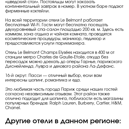
«шведский стол». Постояльцы могут заказать
континентальный завтрак в номер. В уютном баре подают
фирменные коктейли.
На всей территории отеля Le Belmont работает
бесплатный Wi-Fi. Гости могут бесплатно посещать
двухуровневый спа-салон площадью 200 кв. м. Здесь есть
хаммам, зона отдыха и чайная комната, проводятся
косметические процедуры, маникюр, педикюр и
предоставляются услуги парикмахера.
Отель Le Belmont Champs Elysées находится в 400 м от
станции метро Charles de Gaulle-Etoile, откуда без
пересадок можно доехать до оперы Гарнье, парижского
Диснейленда, Лувра и делового района Ла-Дефанс.
16-й округ: Пасси — отличный выбор, если вам
интересны шопинг, романтика и еда.
Это любимая часть города Париж среди наших гостей
согласно независимым отзывам. Этот район также
отлично подходит для шопинга, поблизости есть магазины
популярных брендов: Ralph Lauren, Burberry, Cartier, H&M,
Chanel.
Другие отели в данном регионе: