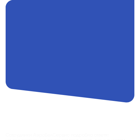
Контакты
Сотрудники АэроБелСервис подробно ответят