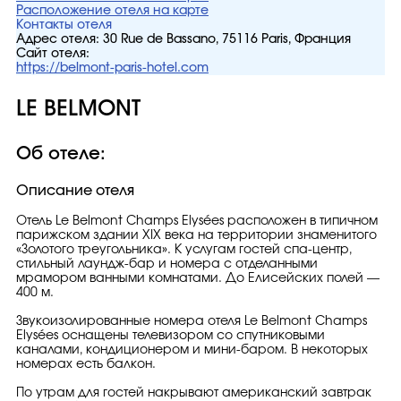
Расположение отеля на карте
Контакты отеля
Адрес отеля:
30 Rue de Bassano, 75116 Paris, Франция
Сайт отеля:
https://belmont-paris-hotel.com
LE BELMONT
Об отеле:
Описание отеля
Отель Le Belmont Champs Elysées расположен в типичном
парижском здании XIX века на территории знаменитого
«Золотого треугольника». К услугам гостей спа-центр,
стильный лаундж-бар и номера с отделанными
мрамором ванными комнатами. До Елисейских полей —
400 м.
Звукоизолированные номера отеля Le Belmont Champs
Elysées оснащены телевизором со спутниковыми
каналами, кондиционером и мини-баром. В некоторых
номерах есть балкон.
По утрам для гостей накрывают американский завтрак