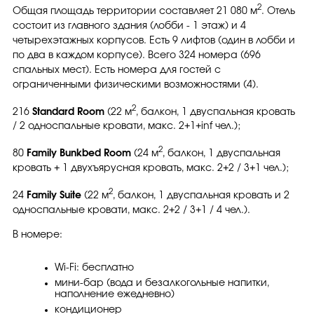
2
Общая площадь территории составляет 21 080 м
. Отель
состоит из главного здания (лобби - 1 этаж) и 4
четырехэтажных корпусов. Есть 9 лифтов (один в лобби и
по два в каждом корпусе). Всего 324 номера (696
спальных мест). Есть номера для гостей с
ограниченными физическими возможностями (4).
2
216
Standard Room
(22 м
, балкон, 1 двуспальная кровать
/ 2 односпальные кровати, макс. 2+1+inf чел.);
2
80
Family Bunkbed Room
(24 м
, балкон, 1 двуспальная
кровать + 1 двухъярусная кровать, макс. 2+2 / 3+1 чел.);
2
24
Family Suite
(22 м
, балкон, 1 двуспальная кровать и 2
односпальные кровати, макс. 2+2 / 3+1 / 4 чел.).
В номере:
Wi-Fi: бесплатно
мини-бар (вода и безалкогольные напитки,
наполнение ежедневно)
кондиционер