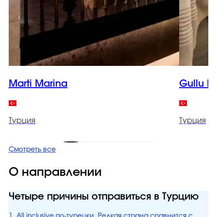
Marti Marina
Gullu K
Турция
Турция
Смотреть все
О направлении
Четыре причины отправиться в Турцию
1. All inclusive по-турецки. Редкая страна сравнится с