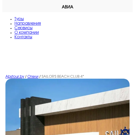
АВИА
Туры
Направления
Сервисы
O компании
Контакты
Abstour.by
/
Отели
/
SAILOR'S BEACH CLUB 4*