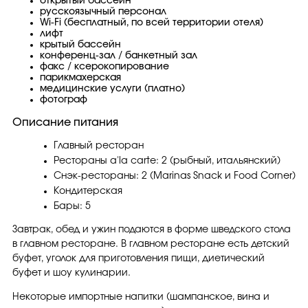
открытый бассейн
русскоязычный персонал
Wi-Fi (бесплатный, по всей территории отеля)
лифт
крытый бассейн
конференц-зал / банкетный зал
факс / ксерокопирование
парикмахерская
медицинские услуги (платно)
фотограф
Описание питания
Главный ресторан
Рестораны a'la carte: 2 (рыбный, итальянский)
Снэк-рестораны: 2 (Мarinas Snack и Food Corner)
Кондитерская
Бары: 5
Завтрак, обед и ужин подаются в форме шведского стола
в главном ресторане. В главном ресторане есть детский
буфет, уголок для приготовления пищи, диетический
буфет и шоу кулинарии.
Некоторые импортные напитки (шампанское, вина и