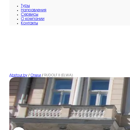
Туры
Направления
Сервисы
O компании
Контакты
Abstour.by
/
Отели
/
RUDOLF II (ELWA)