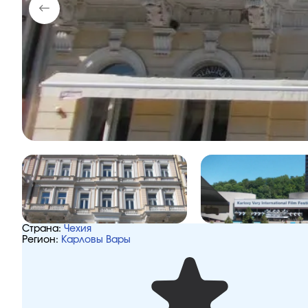
Страна:
Чехия
Регион:
Карловы Вары