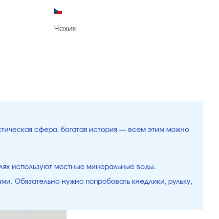
Чехия
Ч
истическая сфера, богатая история — всем этим можно
елях используют местные минеральные воды.
ыми. Обязательно нужно попробовать кнедлики, рульку,