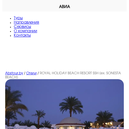
АВИА
Туры
Направления
Сервисы
O компании
Контакты
Abstour.by
/
Отели
/
ROYAL HOLIDAY BEACH RESORT SSH (ex. SONESTA
BEACH)