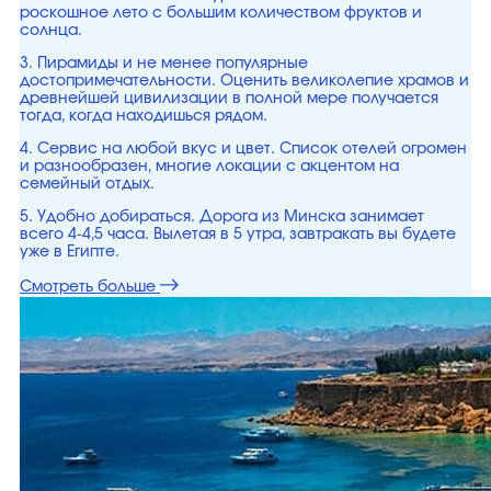
роскошное лето с большим количеством фруктов и
солнца.
3. Пирамиды и не менее популярные
достопримечательности. Оценить великолепие храмов и
древнейшей цивилизации в полной мере получается
тогда, когда находишься рядом.
4. Сервис на любой вкус и цвет. Список отелей огромен
и разнообразен, многие локации с акцентом на
семейный отдых.
5. Удобно добираться. Дорога из Минска занимает
всего 4-4,5 часа. Вылетая в 5 утра, завтракать вы будете
уже в Египте.
Смотреть больше