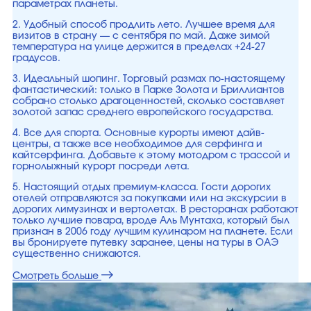
параметрах планеты.
2. Удобный способ продлить лето. Лучшее время для
визитов в страну — с сентября по май. Даже зимой
температура на улице держится в пределах +24-27
градусов.
3. Идеальный шопинг. Торговый размах по-настоящему
фантастический: только в Парке Золота и Бриллиантов
собрано столько драгоценностей, сколько составляет
золотой запас среднего европейского государства.
4. Все для спорта. Основные курорты имеют дайв-
центры, а также все необходимое для серфинга и
кайтсерфинга. Добавьте к этому мотодром с трассой и
горнолыжный курорт посреди лета.
5. Настоящий отдых премиум-класса. Гости дорогих
отелей отправляются за покупками или на экскурсии в
дорогих лимузинах и вертолетах. В ресторанах работают
только лучшие повара, вроде Аль Мунтаха, который был
признан в 2006 году лучшим кулинаром на планете. Если
вы бронируете путевку заранее, цены на туры в ОАЭ
существенно снижаются.
Смотреть больше