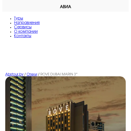
АВИА
Туры
Направления
Сервисы
O компании
Контакты
Abstour.by
/
Отели
/
ROVE DUBAI MARIN 3*