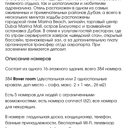
пляжного отдыха, так и шопоголикам и любителям
адреналина. Отель расположен в одном из самых
оживленных и примечательных районов Дубая, а всего в
нескольких минутах ходьбы расположены
городской пляж Marina Beach, зиплайн, торговый центр
Dubai Marina Mall, остров Блюуотерс и трамвайная
остановка Дубая. В отеле к услугам гостей ресторан, где
по утрам сервируется завтрак «шведский стол», открытый
бассейн, тренажерный зал, а за дополнительную плату
организуется трансфер от/до аэропорта. При
заселении взимается депозит.
Описание номеров
Состоит из одного 16-этажного здания, всего 384 номера.
384
Rover room
(двуспальная или 2 односпальные
кровати, доп место – софа, макс. 2 + 1 чел., 26 м2)
Есть 5 номеров для людей с ограниченными
возможностями, есть номера connect (62), все номера
для некурящих.
В номере: гладильная доска, кондиционер, телефон,
банные принадлежности, бесплатный Wi-Fi, телевизор