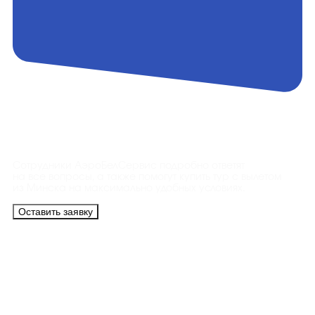
Контакты
Сотрудники АэроБелСервис подробно ответят
на все вопросы, а также помогут купить тур с вылетом
из Минска на максимально удобных условиях.
Оставить заявку