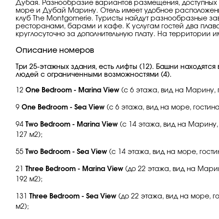
Дубая. Разнообразие вариантов размещения, доступных 
море и Дубай Марину. Отель имеет удобное расположение: 
клуб The Montgomerie. Туристы найдут разнообразные зав
ресторанами, барами и кафе. К услугам гостей два пла
круглосуточно за дополнительную плату. На территории и
Описание номеров
Три 25-этажных здания, есть лифты (12). Башни находятся
людей с ограниченными возможностями (4).
12
One Bedroom - Marina View
(с 6 этажа, вид на Марину, г
9
One Bedroom - Sea View
(с 6 этажа, вид на море, гостиная
94
Two Bedroom - Marina View
(с 14 этажа, вид на Марину, 
127 м2);
55
Two Bedroom - Sea View
(с 14 этажа, вид на море, гости
21
Three Bedroom - Marina View
(до 22 этажа, вид на Марин
192 м2);
131
Three Bedroom - Sea View
(до 22 этажа, вид на море, г
м2);