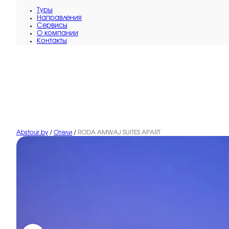
Туры
Направления
Сервисы
O компании
Контакты
Abstour.by
/
Отели
/
RODA AMWAJ SUITES APART