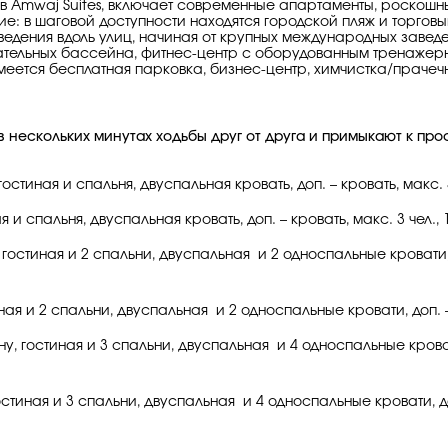
в Amwaj Suites, включает современные апартаменты, роскошн
в шаговой доступности находятся городской пляж и торговый ц
едения вдоль улиц, начиная от крупных международных заведен
вательных бассейна, фитнес-центр с оборудованным тренажер
меется бесплатная парковка, бизнес-центр, химчистка/прачеч
 в нескольких минутах ходьбы друг от друга и примыкают к пр
остиная и спальня, двуспальная кровать, доп. – кровать, макс. 3
 и спальня, двуспальная кровать, доп. – кровать, макс. 3 чел., 
гостиная и 2 спальни, двуспальная и 2 односпальные кровати, д
ная и 2 спальни, двуспальная и 2 односпальные кровати, доп. – 
у, гостиная и 3 спальни, двуспальная и 4 односпальные кровати,
остиная и 3 спальни, двуспальная и 4 односпальные кровати, доп