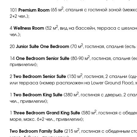
2
101
Premium Room
(65 м
, спальня с гостиной зоной (межк
2+2 чел.);
2
4
Wellness Room
(52 м
, вид на бассейн, терраса с шезло
чел.);
2
20
Junior Suite One Bedroom
(70 м
, гостиная, спальня (ест
2
14
One Bedroom Senior Suite
(80-90
м
, гостиная, спальня (
привилегии);
2
2
Two Bedroom Senior Suite
(150
м
, гостиная, 2 спальни (о
или терраса (номер расположен на Lower Ground Floor), ма
2
1
Two Bedroom King Suite
(380 м
, гостиная с дверью, 2 спа
чел., привилегии);
2
1
Three Bedroom Grand King Suite
(580 м
, гостиная с обеде
море, макс. 6+2 чел., привилегии);
2
Two Bedroom Family Suite
(215
м
, гостиная с обеденным сто