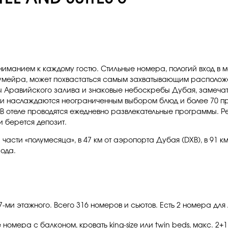
 вниманием к каждому гостю. Стильные номера, пологий вход в
умейра, может похвастаться самым захватывающим расположе
 Аравийского залива и знаковые небоскребы Дубая, замеча
сти наслаждаются неограниченным выбором блюд и более 70 
В отеле проводятся ежедневно развлекательные программы. Рек
и берется депозит.
асти «полумесяца», в 47 км от аэропорта Дубая (DXB), в 91 к
рода.
и 7-ми этажного. Всего 316 номеров и сьютов. Есть 2 номера д
номера с балконом, кровать king-size или twin beds, макс. 2+1 