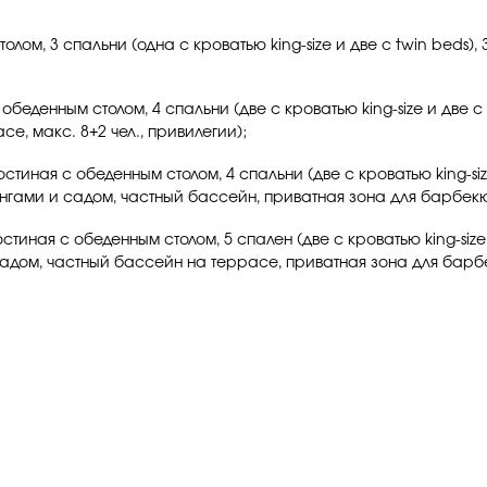
толом, 3 спальни (одна с кроватью king-size и две с twin beds)
с обеденным столом, 4 спальни (две с кроватью king-size и две 
е, макс. 8+2 чел., привилегии);
гостиная с обеденным столом, 4 спальни (две с кроватью king-si
гами и садом, частный бассейн, приватная зона для барбекю, 
остиная с обеденным столом, 5 спален (две с кроватью king-size
дом, частный бассейн на террасе, приватная зона для барбекю