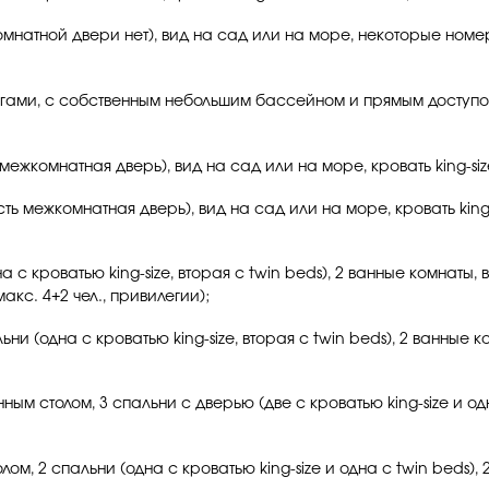
омнатной двери нет), вид на сад или на море, некоторые номера
нгами, с собственным небольшим бассейном и прямым доступом 
ь межкомнатная дверь), вид на сад или на море, кровать king-size
есть межкомнатная дверь), вид на сад или на море, кровать king-s
дна с кроватью king-size, вторая с twin beds), 2 ванные комнат
кс. 4+2 чел., привилегии);
льни (одна с кроватью king-size, вторая с twin beds), 2 ванные 
нным столом, 3 спальни с дверью (две с кроватью king-size и од
лом, 2 спальни (одна с кроватью king-size и одна с twin beds),