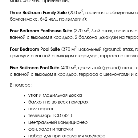
макс. 4+2 чел., привилегии);
2
Three Bedroom Family Suite
(250 м
, гостиная с обеденным с
балкон,макс. 6+2 чел., привилегии);
2
Four Bedroom Penthouse Suite
(370 м
, 7-ой этаж, гостиная 
ванной с выходом в коридор, 2 балкона, джакузи на террас
2
Four Bedroom Pool Suite
(370 м
, цокольный (ground) этаж, 
прислуги с ванной с выходом в коридор, терраса с шезлон
2
Five Bedroom Pool Suite
(400 м
, цокольный (ground) этаж, г
с ванной с выходом в коридор, терраса с шезлонгами и са
В номере:
утюг и гладильная доска
балкон не во всех номерах
пол: паркет
телевизор: LCD (42'')
центральный кондиционер
фен, халат и тапочки
набор для приготовления чая/кофе