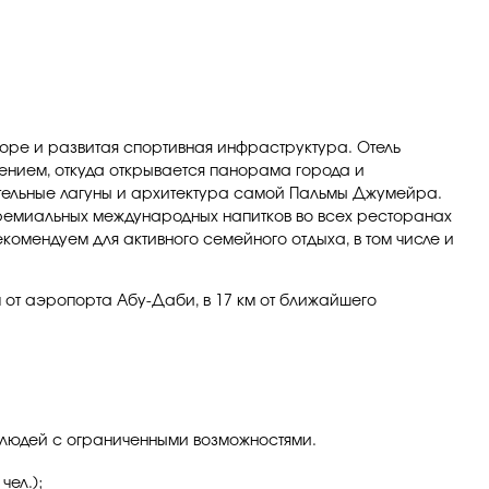
 море и развитая спортивная инфраструктура. Отель
нием, откуда открывается панорама города и
тельные лагуны и архитектура самой Пальмы Джумейра.
премиальных международных напитков во всех ресторанах
омендуем для активного семейного отдыха, в том числе и
м от аэропорта Абу-Даби, в 17 км от ближайшего
ля людей с ограниченными возможностями.
чел.);