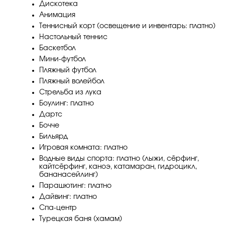
Дискотека
Анимация
Теннисный корт (освещение и инвентарь: платно)
Настольный теннис
Баскетбол
Мини-футбол
Пляжный футбол
Пляжный волейбол
Стрельба из лука
Боулинг: платно
Дартс
Бочче
Бильярд
Игровая комната: платно
Водные виды спорта: платно (лыжи, сёрфинг,
кайтсёрфинг, каноэ, катамаран, гидроцикл,
бананасейлинг)
Парашютинг: платно
Дайвинг: платно
Спа-центр
Турецкая баня (хамам)