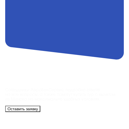
Контакты
Сотрудники АэроБелСервис подробно ответят
на все вопросы, а также помогут купить тур с вылетом
из Минска на максимально удобных условиях.
Оставить заявку