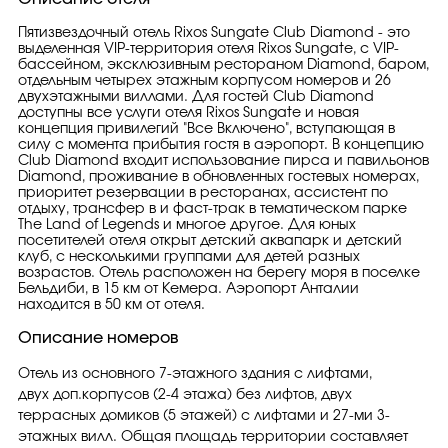
Пятизвездочный отель Rixos Sungate Club Diamond - это
выделенная VIP-территория отеля Rixos Sungate, с VIP-
бассейном, эксклюзивным рестораном Diamond, баром,
отдельным четырех этажным корпусом номеров и 26
двухэтажными виллами. Для гостей Club Diamond
доступны все услуги отеля Rixos Sungate и новая
концепция привилегий "Все Включено", вступающая в
силу с момента прибытия гостя в аэропорт. В концепцию
Club Diamond входит использование пирса и павильонов
Diamond, проживание в обновленных гостевых номерах,
приоритет резервации в ресторанах, ассистент по
отдыху, трансфер в и фаст-трак в тематическом парке
The Land of Legends и многое другое. Для юных
посетителей отеля открыт детский аквапарк и детский
клуб, с несколькими группами для детей разных
возрастов. Отель расположен на берегу моря в поселке
Бельдиби, в 15 км от Кемера. Аэропорт Анталии
находится в 50 км от отеля.
Описание номеров
Отель из основного 7-этажного здания с лифтами,
двух доп.корпусов (2-4 этажа) без лифтов, двух
террасных домиков (5 этажей) с лифтами и 27-ми 3-
этажных вилл. Общая площадь территории составляет