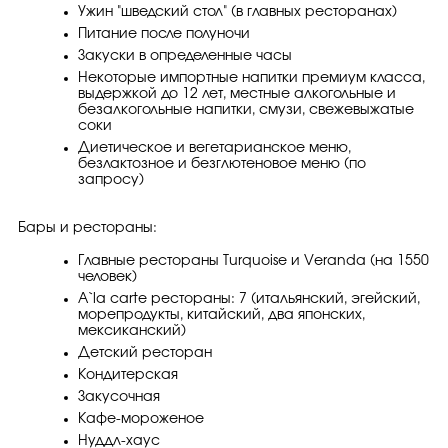
Ужин "шведский стол" (в главных ресторанах)
Питание после полуночи
Закуски в определенные часы
Некоторые импортные напитки премиум класса,
выдержкой до 12 лет, местные алкогольные и
безалкогольные напитки, смузи, свежевыжатые
соки
Диетическое и вегетарианское меню,
безлактозное и безглютеновое меню (по
запросу)
Бары и рестораны:
Главные рестораны Turquoise и Veranda (на 1550
человек)
А`la carte рестораны: 7 (итальянский, эгейский,
морепродукты, китайский, два японских,
мексиканский)
Детский ресторан
Кондитерская
Закусочная
Кафе-мороженое
Нуддл-хаус