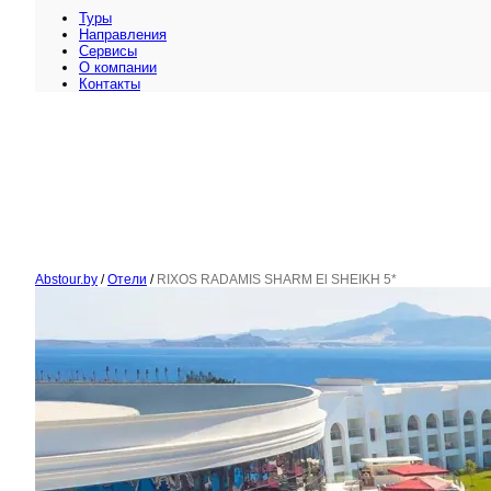
Туры
Направления
Сервисы
O компании
Контакты
Abstour.by
/
Отели
/
RIXOS RADAMIS SHARM El SHEIKH 5*