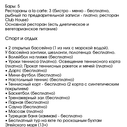
Бары: 5
Рестораны a la carte: 3 (бистро - меню - бесплатно,
рыбный по предварительной записи - платно; ресторан
Club House)
Основной ресторан (есть диетическое и
вегетарианское питание)
Спорт и отдых
• 2 открытых бассейна (1 из них с морской водой).
У бассейна зонтики, шезлонги, полотенца: бесплатно.
• Волейбол на пляже (бесплатно)
• Уроки тенниса (платно). Освещение теннисного корта
(платно); Прокат теннисных ракеток и мячей (платно)
• Дартс (бесплатно)
• Мини-футбол (бесплатно)
• Настольный теннис (бесплатно)
• Теннисный корт - бесплатно (2 корта с синтетическим
покрытием)
• Баскетбол (бесплатно)
• Тренажерный зал (бесплатно)
• Парная (бесплатно)
• Сауна (бесплатно)
• Массаж (платно)
• Турецкая баня (хаммам) - бесплатно
• Бесплатный тур на яхте по роскошным бухтам
Эгейского моря (13+)