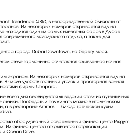
ch Residence (JBR), в непосредственной близости от
сторанов. Из некоторых номеров открывается вид на
еле находится один из самых известных баров в Дубае –
ля современного молодежного отдыха, а также для
озит.
 центра города Dubai Downtown, на берегу моря.
этом отеле гармонично сочетаются оживленная ночная
им экраном. Из некоторых номеров открывается вид на
 В числе удобств гостиный уголок и просторная ванная
жностями фирмы Chopard.
ие всего дня сервируется «шведский стол» из аутентичных
стейки. Пообедать и поужинать можно в итальянском
тки, а в ресторане Ammos — блюда греческой кухни.
odiva.
лностью оборудованный современный фитнес-центр Rixgym
и. Из фитнес-центра открывается потрясающий
 и Ocean Drive.