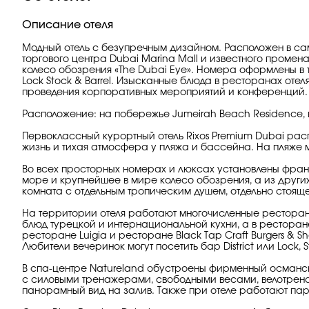
Описание отеля
Модный отель с безупречным дизайном. Расположен в сам
торгового центра Dubai Marina Mall и известного промен
колесо обозрения «The Dubai Eye». Номера оформлены в т
Lock Stock & Barrel. Изысканные блюда в ресторанах оте
проведения корпоративных мероприятий и конференций. 
Расположение: на побережье Jumeirah Beach Residence, в
Первоклассный курортный отель Rixos Premium Dubai рас
жизнь и тихая атмосфера у пляжа и бассейна. На пляже 
Во всех просторных номерах и люксах установлены фран
море и крупнейшее в мире колесо обозрения, а из други
комната с отдельным тропическим душем, отдельно стоя
На территории отеля работают многочисленные рестораны 
блюд турецкой и интернациональной кухни, а в ресторан
ресторане Luigia и ресторане Black Tap Craft Burgers & 
Любители вечеринок могут посетить бар District или Lock, S
В спа-центре Natureland обустроены фирменный османск
с силовыми тренажерами, свободными весами, велотрен
панорамный вид на залив. Также при отеле работают пар