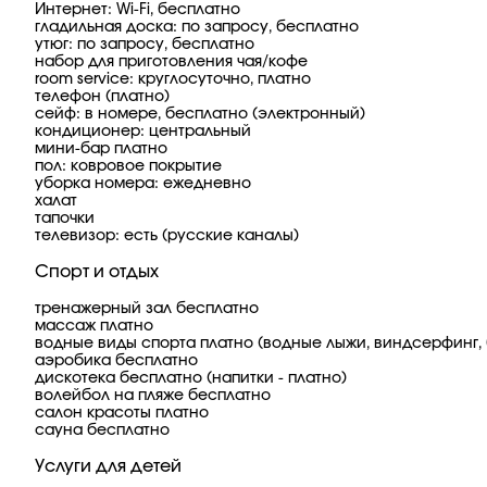
Интернет: Wi-Fi, бесплатно
гладильная доска: по запросу, бесплатно
утюг: по запросу, бесплатно
набор для приготовления чая/кофе
room service: круглосуточно, платно
телефон (платно)
сейф: в номере, бесплатно (электронный)
кондиционер: центральный
мини-бар платно
пол: ковровое покрытие
уборка номера: ежедневно
халат
тапочки
телевизор: есть (русские каналы)
Спорт и отдых
тренажерный зал бесплатно
массаж платно
водные виды спорта платно (водные лыжи, виндсерфинг, 
аэробика бесплатно
дискотека бесплатно (напитки - платно)
волейбол на пляже бесплатно
салон красоты платно
сауна бесплатно
Услуги для детей