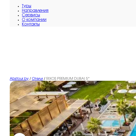
Туры
Направления
Сервисы
O компании
Контакты
Abstour.by
/
Отели
/
RIXOS PREMIUM DUBAI 5*