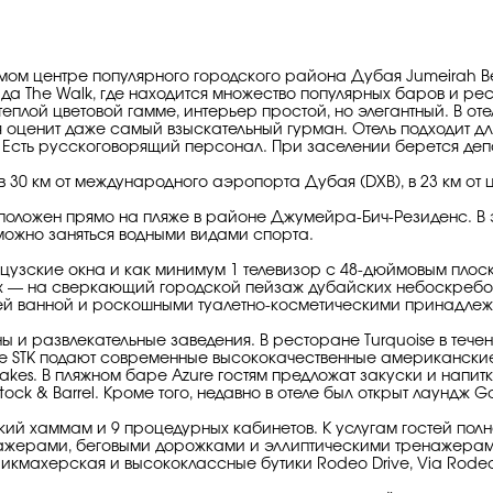
ом центре популярного городского района Дубая Jumeirah Bea
ада The Walk, где находится множество популярных баров и ре
еплой цветовой гамме, интерьер простой, но элегантный. В от
ля оценит даже самый взыскательный гурман. Отель подходит д
Есть русскоговорящий персонал. При заселении берется деп
 30 км от международного аэропорта Дубая (DXB), в 23 км от
положен прямо на пляже в районе Джумейра-Бич-Резиденс. В 
можно заняться водными видами спорта.
цузские окна и как минимум 1 телевизор с 48-дюймовым плоск
х — на сверкающий городской пейзаж дубайских небоскребов.
щей ванной и роскошными туалетно-косметическими принадле
и развлекательные заведения. В ресторане Turquoise в течен
е STK подают современные высококачественные американские 
Shakes. В пляжном баре Azure гостям предложат закуски и напи
tock & Barrel. Кроме того, недавно в отеле был открыт лаундж G
ий хаммам и 9 процедурных кабинетов. К услугам гостей по
ажерами, беговыми дорожками и эллиптическими тренажерам
икмахерская и высококлассные бутики Rodeo Drive, Via Rodeo