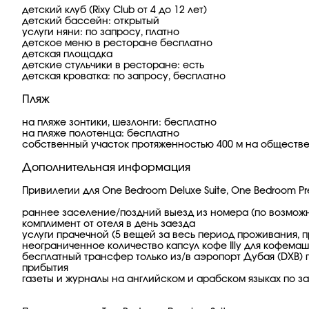
детский клуб (Rixy Club от 4 до 12 лет)
детский бассейн: открытый
услуги няни: по запросу, платно
детское меню в ресторане бесплатно
детская площадка
детские стульчики в ресторане: есть
детская кроватка: по запросу, бесплатно
Пляж
на пляже зонтики, шезлонги: бесплатно
на пляже полотенца: бесплатно
собственный участок протяженностью 400 м на обществе
Дополнительная информация
Привилегии для One Bedroom Deluxe Suite, One Bedroom Pr
раннее заселение/поздний выезд из номера (по возмож
комплимент от отеля в день заезда
услуги прачечной (5 вещей за весь период проживания, п
неограниченное количество капсул кофе Illy для кофема
бесплатный трансфер только из/в аэропорт Дубая (DXB) 
прибытия
газеты и журналы на английском и арабском языках по з