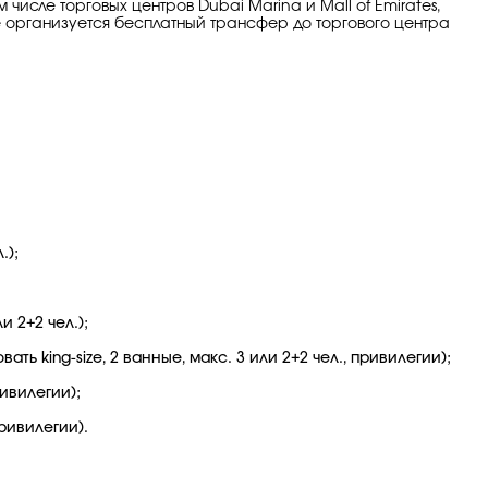
числе торговых центров Dubai Marina и Mall of Emirates,
е организуется бесплатный трансфер до торгового центра
.);
и 2+2 чел.);
ть king-size, 2 ванные, макс. 3 или 2+2 чел., привилегии);
ривилегии);
привилегии).