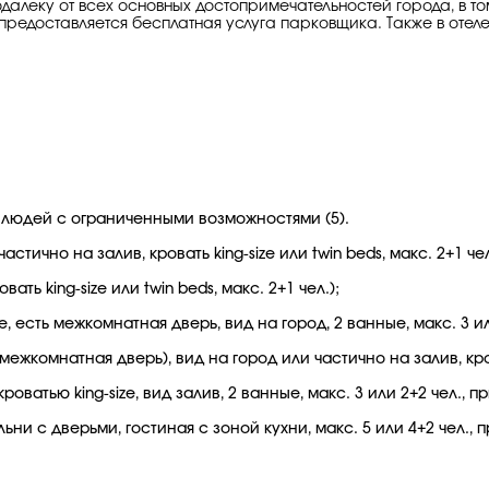
далеку от всех основных достопримечательностей города, в том 
редоставляется бесплатная услуга парковщика. Также в отел
я людей с ограниченными возможностями (5).
тично на залив, кровать king-size или twin beds, макс. 2+1 чел
ть king-size или twin beds, макс. 2+1 чел.);
ize, есть межкомнатная дверь, вид на город, 2 ванные, макс. 3 ил
 межкомнатная дверь), вид на город или частично на залив, крова
роватью king-size, вид залив, 2 ванные, макс. 3 или 2+2 чел., п
льни с дверьми, гостиная с зоной кухни, макс. 5 или 4+2 чел., 