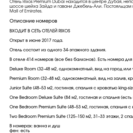
Отель Rixos Premium Dubai находится в центре Дубая, непо
шоссе шейха Зайда и гавани Джебель-Али. Постояльцам п
Mall of Emirates.
Описание номеров
ВХОДИТ В СЕТЬ ОТЕЛЕЙ RIXOS
Открыт в июне 2017 года.
Отель состоит из одного 34-этажного здания.
В отеле 414 номеров (все без балконов). Есть номера дл
Deluxe Room (32–48 м2, однокомнатный, вид на город или час
Premium Room (32–48 м2, однокомнатный, вид на залив, крова
Junior Suite (48–53 м2, гостиная, спальня с кроватью king-s
One Bedroom Deluxe Suite (84 м2, гостиная и спальня (есть
One Bedroom Premium Suite (48–53 м2, гостиная, спальня с к
Two Bedroom Premium Suite (125–150 м2, 31–33 этажи, 2 спа
В номерах: ванна и душ
фен: есть