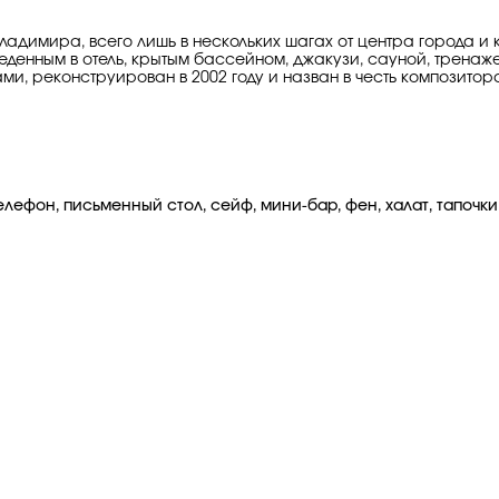
ладимира, всего лишь в нескольких шагах от центра города и
еденным в отель, крытым бассейном, джакузи, сауной, тренаж
, реконструирован в 2002 году и назван в честь композитора
лефон, письменный стол, сейф, мини-бар, фен, халат, тапочки