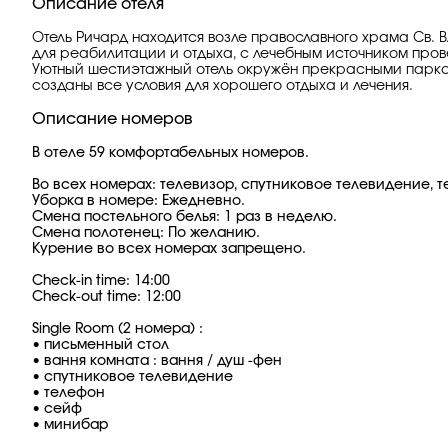
Описание отеля
Отель Ричард находится возле православного храма Св. В
для реабилитации и отдыха, с лечебным источником пров
Уютный шестиэтажный отель окружён прекрасными парками
созданы все условия для хорошего отдыха и лечения.
Описание номеров
В отеле 59 комфортабельных номеров.
Во всех номерах: телевизор, спутниковое телевидение, те
Уборка в номере: Ежедневно.
Смена постельного белья: 1 раз в неделю.
Смена полотенец: По желанию.
Курение во всех номерах запрещено.
Check-in time: 14:00
Check-out time: 12:00
Single Room (2 номера) :
• письменный стол
• вання комната : вання / душ -фен
• спутниковое телевидение
• телефон
• сейф
• минибар