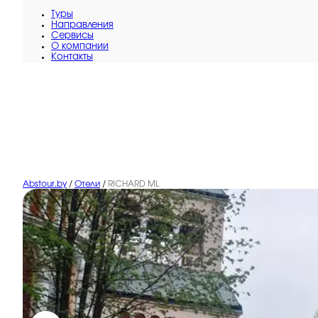
Туры
Направления
Сервисы
O компании
Контакты
Abstour.by
/
Отели
/
RICHARD ML