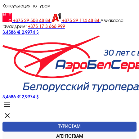
Консультация по турам
+375 29 508 48 84
+375 29 114 48 84
Авиакасса
+375 17 3 666 999
"Флайдрим"
3,4586 €
2,9974 $
3,4586 €
2,9974 $
ТУРИСТАМ
АГЕНТСТВАМ