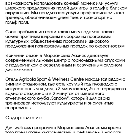
возможность использовать конный манеж или услуги
широкого предложения полей для игры в гольф в близком
окружении. Мы предлагаем услуги профессионального
тренера, обеспечиваем green fees и транспорт на
гольф поля:
Свое пребывание гости также могут сделать также
более приятным широким выбором из программы
культурных, общественных программ и широкого
предложения познавательных поездок по окрестностям.
В зимний сезон в Марианских Лазнях действует
современный лыжный центр с горнолыжными спусками
с подъемником с осветленным и озвученным склоном
для слалома.
Отель Agricola Sport & Wellness Centre находится рядом с
зимним стадионом, где есть круглый год площадка с
искусственным льдом, в 3 минутах ходьбы от городского
водного стадиона и в 2 минутах от известного
атлетического клуба „Sandow“, который для своих
тренировок используют культуристы и знаменитые
спортсмены.
Оздоровление
Для wellness программ в Марианских Лазнях мы кроме
того предлагаем классический и рефлексный массаж,