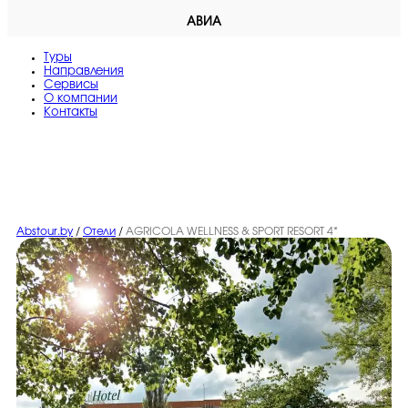
АВИА
Туры
Направления
Сервисы
O компании
Контакты
Abstour.by
/
Отели
/
AGRICOLA WELLNESS & SPORT RESORT 4*