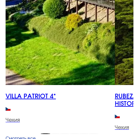
VILLA PATRIOT 4*
RUBEZA
HISTORI
Чехия
Чехия
Смотреть все