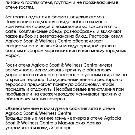
питанию гостям отеля, группам и не проживающим в
отеле гостям.
Завтраки подаются в форме шведских столов.
Полупансион подается в виде выбора из меню
комплексных обедов с возможностью заказа и a´ la
carte. Комплексные обеды разнообразны и включают
также выбор из вегетарианских блюд. Ресторан отеля
Agricola Sport & Wellness Centre обеспечивает
специальности чешской и международной кухни с
богатым выбором моравских вин и вин международных
марок.
Гости отеля Agricola Sport & Wellness Centre имеют
возможность использовать приятную обстановку
деревенского винного ресторана с уютным отдыхом на
открытой террасе. Традиционный винный ресторан с
террасой предлагает приятную обстановку, чтобы
посидеть и отдохнуть. Незабываемые впечатления при
пребывании на свежем воздухе усиливают приятную
обстановку летних вечеров.
Общественные и культурные события лета в отеле
Agricola Sport & Wellness Centre.
Традиционные летние гриль - вечера в отеле Agricola
Sport & Wellness Centre в Марианских Лазнях
устраиваются каждый четверг.