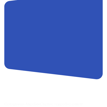
Контакты
Сотрудники АэроБелСервис подробно ответят