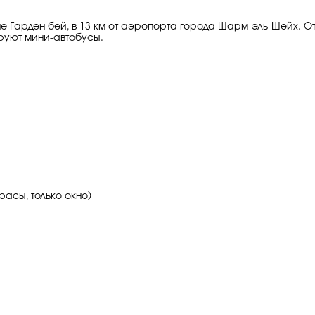
не Гарден бей, в 13 км от аэропорта города Шарм-эль-Шейх. О
руют мини-автобусы.
асы, только окно)