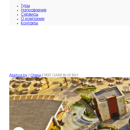
Туры
Направления
Сервисы
O компании
Контакты
Abstour.by
/
Отели
/
REEF OASIS BLUE BAY