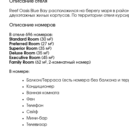
Описание отеля
Reef Oasis Blue Bay расположился на берегу моря в райо
двухэтажных жилых корпусов. По территории отеля курси
Описание номеров
В отеле 696 номеров:
Standard Room
(30 м²)
Preferred Room
(27 м²)
Superior Room
(35 м²)
Deluxe Room
(35 м²)
Executive Room
(45 м²)
Family Room
(62 м², 2-комнатный номер)
В номере:
Балкон/Терраса (есть номера без балкона и терр
Кондиционер
Ванная комната
Фен
Телефон
Сейф
Мини-бар
Телевизор