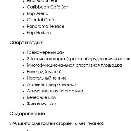
Blue Beach Bar
Caribbean Café Bar
Бар Arena
Oriental Café
Panorama Terrace
Бар Horizon
Спорт и отдых
Тренажерный зал
2 Теннисных корта (прокат оборудования и освещ
Многофункциональная спортивная площадка
Бильярд (платно)
Настольный теннис
Дайвинг-центр (платно)
Анимационная программа
Вечерние шоу
Живая музыка
Оздоровление
SPA-центр (для гостей старше 16 лет, платно):