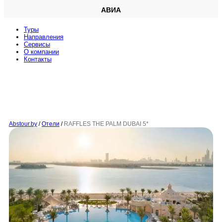
АВИА
Туры
Направления
Сервисы
O компании
Контакты
Abstour.by
/
Отели
/
RAFFLES THE PALM DUBAI 5*