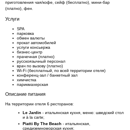
приготовления чая/кофе, сейф (бесплатно), мини-бар
(платно), фен.
Услуги
SPA
парковка
обмен валюты
прокат автомобилей
услуги консьержа
бизнес-центр
прачечная (платно)
русскоязычный персонал
врач по вызову (платно)
Wi-Fi (бесплатный, по всей территории отеля)
конференц-зал / банкетный зал
химчистка
парикмахерская
Описание питания
На территории отеля 6 ресторанов:
Le Jardin
- итальянская кухня, меню: шведский стол
и à la carte;
Piatti By The Beach
- итальянская,
средиземноморская кухня;