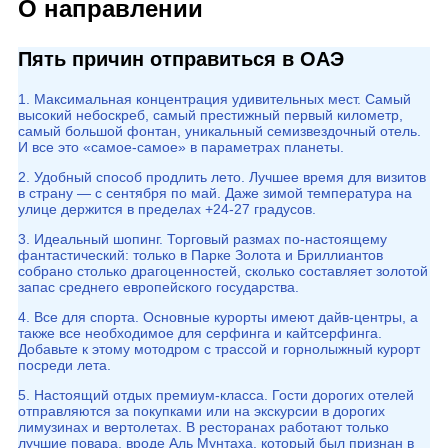
О направлении
Пять причин отправиться в ОАЭ
1. Максимальная концентрация удивительных мест. Самый
высокий небоскреб, самый престижный первый километр,
самый большой фонтан, уникальный семизвездочный отель.
И все это «самое-самое» в параметрах планеты.
2. Удобный способ продлить лето. Лучшее время для визитов
в страну — с сентября по май. Даже зимой температура на
улице держится в пределах +24-27 градусов.
3. Идеальный шопинг. Торговый размах по-настоящему
фантастический: только в Парке Золота и Бриллиантов
собрано столько драгоценностей, сколько составляет золотой
запас среднего европейского государства.
4. Все для спорта. Основные курорты имеют дайв-центры, а
также все необходимое для серфинга и кайтсерфинга.
Добавьте к этому мотодром с трассой и горнолыжный курорт
посреди лета.
5. Настоящий отдых премиум-класса. Гости дорогих отелей
отправляются за покупками или на экскурсии в дорогих
лимузинах и вертолетах. В ресторанах работают только
лучшие повара, вроде Аль Мунтаха, который был признан в