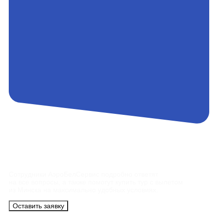
Контакты
Сотрудники АэроБелСервис подробно ответят
на все вопросы, а также помогут купить тур с вылетом
из Минска на максимально удобных условиях.
Оставить заявку