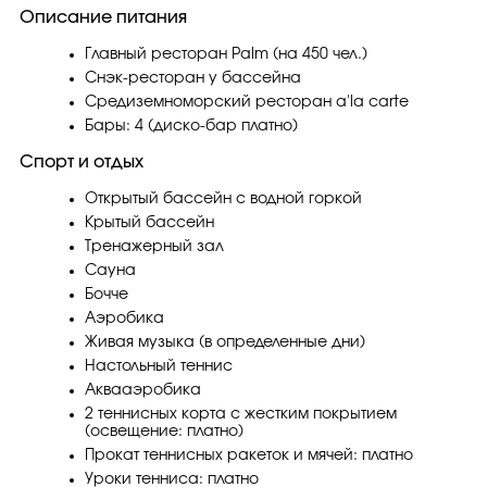
Описание питания
Главный ресторан Palm (на 450 чел.)
Снэк-ресторан у бассейна
Средиземноморский ресторан a'la carte
Бары: 4 (диско-бар платно)
Спорт и отдых
Открытый бассейн с водной горкой
Крытый бассейн
Тренажерный зал
Сауна
Бочче
Аэробика
Живая музыка (в определенные дни)
Настольный теннис
Аквааэробика
2 теннисных корта с жестким покрытием
(освещение: платно)
Прокат теннисных ракеток и мячей: платно
Уроки тенниса: платно