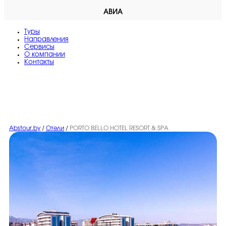
АВИА
Туры
Направления
Сервисы
O компании
Контакты
Abstour.by
/
Отели
/
PORTO BELLO HOTEL RESORT & SPA