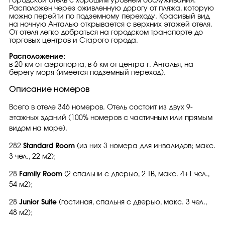
Городской отель с хорошим уровнем обслуживания.
Расположен через оживленную дорогу от пляжа, которую
можно перейти по подземному переходу. Красивый вид
на ночную Анталью открывается с верхних этажей отеля.
От отеля легко добраться на городском транспорте до
торговых центров и Старого города.
Расположение:
в 20 км от аэропорта, в 6 км от центра г. Анталья, на
берегу моря (имеется подземный переход).
Описание номеров
Всего в отеле 346 номеров. Отель состоит из двух 9-
этажных зданий (100% номеров с частичным или прямым
видом на море).
282
Standard Room
(из них 3 номера для инвалидов; макс.
3 чел., 22 м2);
28
Family Room
(2 спальни с дверью, 2 ТВ, макс. 4+1 чел.,
54 м2);
28
Junior Suite
(гостиная, спальня с дверью, макс. 3 чел.,
48 м2);