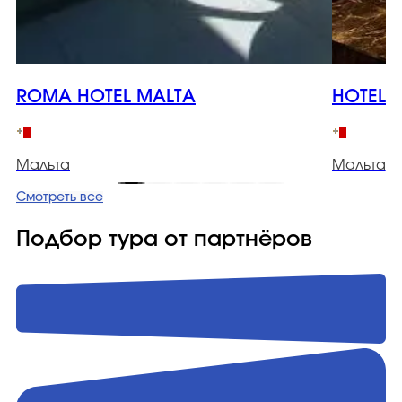
ROMA HOTEL MALTA
HOTEL 1
Мальта
Мальта
Смотреть все
Подбор тура от партнёров