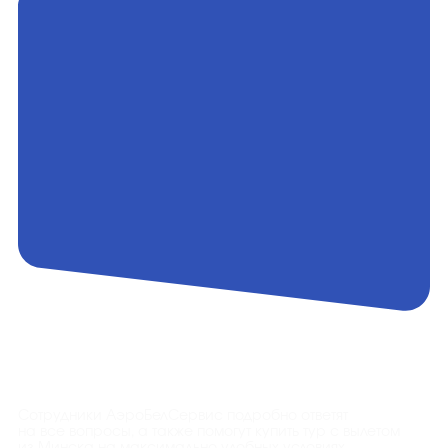
Контакты
Сотрудники АэроБелСервис подробно ответят
на все вопросы, а также помогут купить тур с вылетом