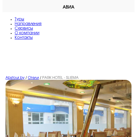
АВИА
Туры
Направления
Сервисы
O компании
Контакты
Abstour.by
/
Отели
/
PARK HOTEL - SLIEMA