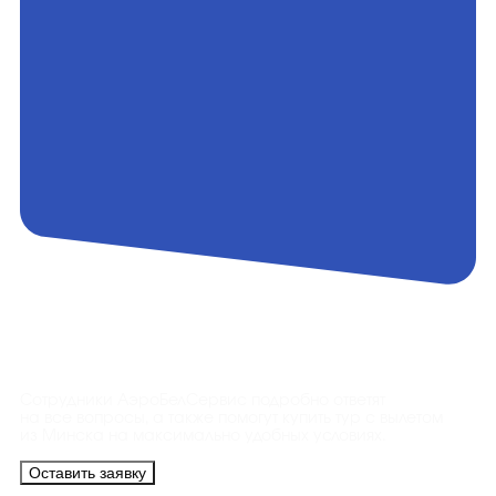
Контакты
Сотрудники АэроБелСервис подробно ответят
на все вопросы, а также помогут купить тур с вылетом
из Минска на максимально удобных условиях.
Оставить заявку