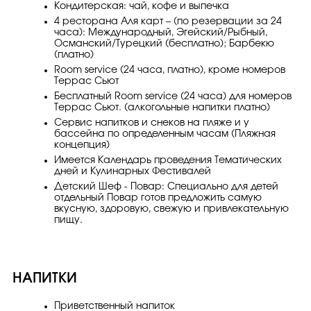
Кондитерская: чай, кофе и выпечка
4 ресторана Аля карт – (по резервации за 24
часа): Международный, Эгейский/Рыбный,
Османский/Турецкий (бесплатно); Барбекю
(платно)
Room serviсe (24 чаcа, платно), кроме номеров
Террас Сьют
Бесплатный Room serviсe (24 чаcа) для номеров
Террас Сьют. (алкогольные напитки платно)
Сервис напитков и снеков на пляже и у
бассейна по определенным часам (Пляжная
концепция)
Имеется Календарь проведения Тематических
дней и Кулинарных Фестивалей
Детский Шеф - Повар: Cпециально для детей
отдельный Повар готов предложить самую
вкусную, здоровую, свежую и привлекательную
пищу.
НАПИТКИ
Приветственный напиток