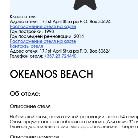
Класс отеля:
Адрес отеля:
17,1st April Str.a pa P.O. Box 30624
Расположение отеля на карте
Год постройки:
1998
Год последней ренновации:
2014
Расположение отеля на карте
Контакты отеля
Адрес отеля:
17,1st April Str.a pa P.O. Box 30624
Телефон отеля:
+357 23 724440
OKEANOS BEACH
Об отеле:
Описание отеля
Небольшой отель, после полной реновации, всего 64 ном
Отель предлагает разнообразное питание. Для отеля 3* о
Главное достоинство отеля- месторасположение: 1 берего
Описание номеров