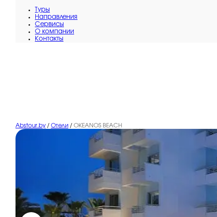
Туры
Направления
Сервисы
O компании
Контакты
Abstour.by
/
Отели
/
OKEANOS BEACH