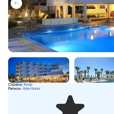
Страна:
Кипр
Регион:
Айя-Напа