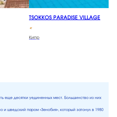
TSOKKOS PARADISE VILLAGE
T
Кипр
К
ть еще десятки уединенных мест. Большинство из них
о и шведский паром «Зенобия», который затонул в 1980