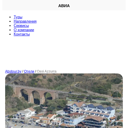
АВИА
Туры
Направления
Сервисы
O компании
Контакты
Abstour.by
/
Отели
/
Oasi Azzurra