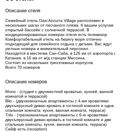
Описание отеля
Семейный отель Oasi Azzurra Village расположен в
нескольких шагах от песчаного пляжа. К вашим услугам
открытый бассейн с солнечной террасой. В
кондиционированных номерах отеля есть телевизор.
Комфортабельный отель на берегу моря отлично
подходящий для семейного отдыха с детьми. Вас ждут
уютные номера и внимательный персонал.
Находится в местечке Сан-Саба, в 126 км от аэропорта г.
Катания, в 16 км от ж/д станции Мессина.
Состоит из нескольких трехэтажных корпусов.
Всего 70 номеров.
Описание номеров
Mono - (студия с двухместной кроватью, кухней, ванной
комнатой и террасой)
Bilo - (двухкомнатные апартаменты с 4-мя кроватями:
двухъярусный диван-кровать в гостиной комнате и одна
спальная комната; кухня, ванная комната, терраса)
Trilo - (трехкомнатные апартаменты с 6-ю кроватями:
двухъярусный диван-кровать в гостиной комнате и две
спальные комнаты; кухня, ванная комната, терраса)
Сейф есть (reception)