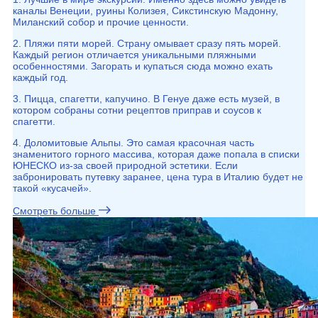
каналы Венеции, руины Колизея, Сикстинскую Мадонну,
Миланский собор и прочие ценности.
2. Пляжи пяти морей. Страну омывает сразу пять морей.
Каждый регион отличается уникальными пляжными
особенностями. Загорать и купаться сюда можно ехать
каждый год.
3. Пицца, спагетти, капучино. В Генуе даже есть музей, в
котором собраны сотни рецептов приправ и соусов к
спагетти.
4. Доломитовые Альпы. Это самая красочная часть
знаменитого горного массива, которая даже попала в списки
ЮНЕСКО из-за своей природной эстетики. Если
забронировать путевку заранее, цена тура в Италию будет не
такой «кусачей».
Смотреть больше