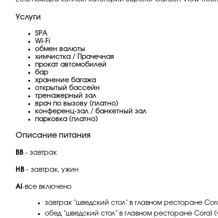
Услуги
SPA
Wi-Fi
обмен валюты
химчистка / Прачечная
прокат автомобилей
бар
хранение багажа
открытый бассейн
тренажерный зал
врач по вызову (платно)
конференц-зал / банкетный зал
парковка (платно)
Описание питания
BB
- завтрак
HB
- завтрак, ужин
AI
-все включено
завтрак "шведский стол" в главном ресторане Cora
обед "шведский стол" в главном ресторане Coral (