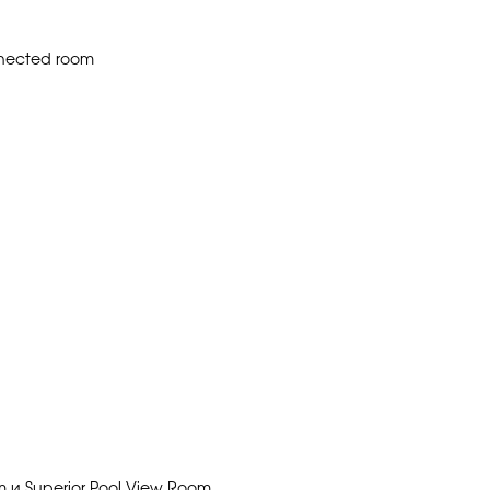
nected room
 и Superior Pool View Room.