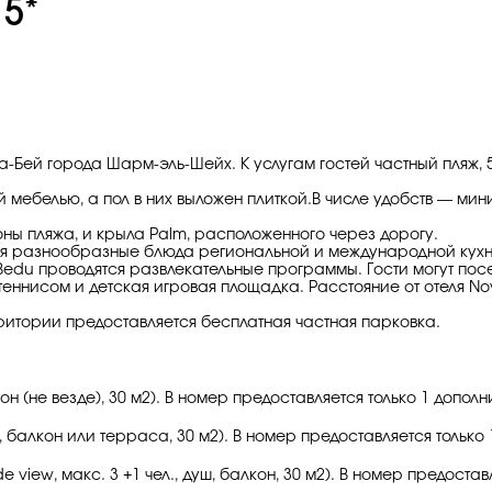
 5*
ма-Бей города Шарм-эль-Шейх. К услугам гостей частный пляж
й мебелью, а пол в них выложен плиткой.В числе удобств — ми
оны пляжа, и крыла Palm, расположенного через дорогу.
тся разнообразные блюда региональной и международной кухн
Bedu проводятся развлекательные программы. Гости могут по
теннисом и детская игровая площадка. Расстояние от отеля No
рритории предоставляется бесплатная частная парковка.
алкон (не везде), 30 м2). В номер предоставляется только 1 допо
душ, балкон или терраса, 30 м2). В номер предоставляется тольк
side view, макс. 3 +1 чел., душ, балкон, 30 м2). В номер предос