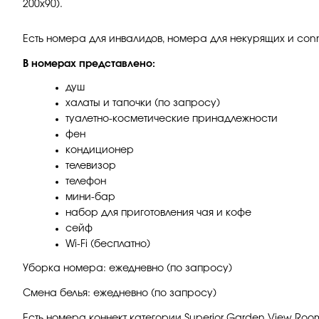
200х90).
Есть номера для инвалидов, номера для некурящих и con
В номерах представлено:
душ
халаты и тапочки (по запросу)
туалетно-косметические принадлежности
фен
кондиционер
телевизор
телефон
мини-бар
набор для приготовления чая и кофе
сейф
Wi-Fi (бесплатно)
Уборка номера: ежедневно (по запросу)
Смена белья: ежедневно (по запросу)
Есть номера коннект категории Superior Garden View Room