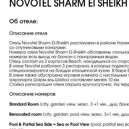
NOVOTEL SHARM El SHEIKH
Об отеле:
Описание отеля
Отель Novotel Sharm El-Sheikh расположен в районе Наа
со спутниковыми каналами.
Номера отеля Novotel Sharm El-Sheikh обставлены стильно
номерах есть выход на балкон с панорамным видом.
Отель состоит из 2 корпусов Beach, находящихся со стор
В отеле Novotel работают 3 ресторана, в которых подаю
специализируется на блюдах итальянской кухни. В баре 
В отеле также обустроена игровая комната с настольным 
аэропорта Шарм-эль-Шейха составляет менее 10 км.
Стойка регистрации отеля открыта круглосуточно. На те
Описание номеров
Standard Room
(city, garden view, макс. 3 +1 чел., душ, б
Renovated room
(city, garden, pool view, макс. 3+1 чел, 
Pool & Partial Sea Side = Sea or Pool View
(pool, partial sea 