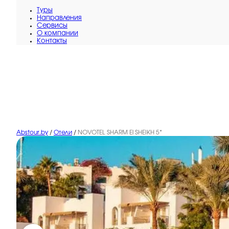
Туры
Направления
Сервисы
O компании
Контакты
Abstour.by
/
Отели
/
NOVOTEL SHARM El SHEIKH 5*