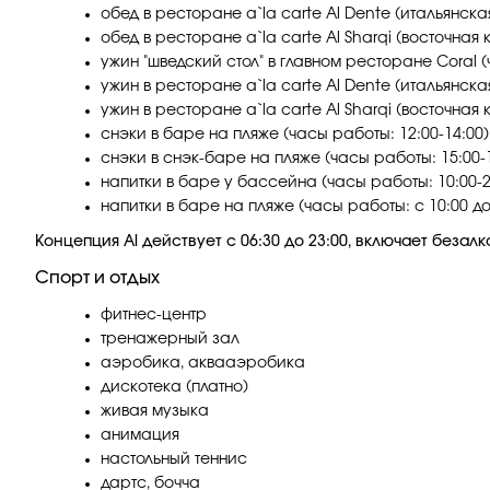
обед в ресторане a`la carte Al Dente (итальянская
обед в ресторане a`la carte Al Sharqi (восточная к
ужин "шведский стол" в главном ресторане Coral (
ужин в ресторане a`la carte Al Dente (итальянская
ужин в ресторане a`la carte Al Sharqi (восточная к
снэки в баре на пляже (часы работы: 12:00-14:00)
снэки в снэк-баре на пляже (часы работы: 15:00-1
напитки в баре у бассейна (часы работы: 10:00-2
напитки в баре на пляже (часы работы: с 10:00 до
Kонцепция Al действует с 06:30 до 23:00, включает безал
Спорт и отдых
фитнес-центр
тренажерный зал
аэробика, аквааэробика
дискотека (платно)
живая музыка
анимация
настольный теннис
дартс, бочча