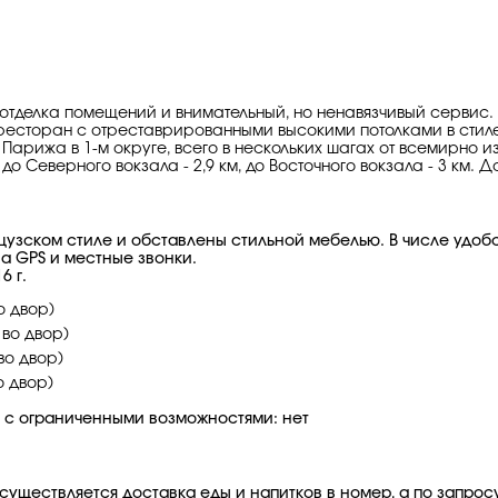
я отделка помещений и внимательный, но ненавязчивый серви
ресторан с отреставрированными высокими потолками в стиле 
 Парижа в 1-м округе, всего в нескольких шагах от всемирно и
о Северного вокзала - 2,9 км, до Восточного вокзала - 3 км. До
ском стиле и обставлены стильной мебелью. В числе удобст
а GPS и местные звонки.
6 г.
во двор)
и во двор)
 во двор)
во двор)
й с ограниченными возможностями: нет
существляется доставка еды и напитков в номер, а по запросу