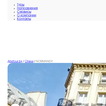
Туры
Направления
Сервисы
O компании
Контакты
Abstour.by
/
Отели
/
NORMANDY