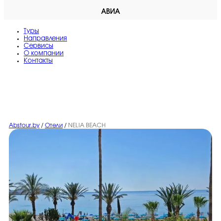
АВИА
Туры
Направления
Сервисы
O компании
Контакты
Abstour.by
/
Отели
/
NELIA BEACH