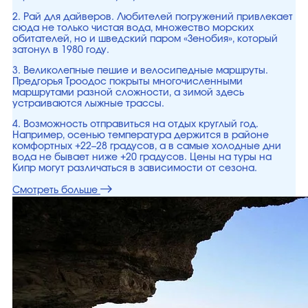
2. Рай для дайверов. Любителей погружений привлекает
сюда не только чистая вода, множество морских
обитателей, но и шведский паром «Зенобия», который
затонул в 1980 году.
3. Великолепные пешие и велосипедные маршруты.
Предгорья Троодос покрыты многочисленными
маршрутами разной сложности, а зимой здесь
устраиваются лыжные трассы.
4. Возможность отправиться на отдых круглый год.
Например, осенью температура держится в районе
комфортных +22–28 градусов, а в самые холодные дни
вода не бывает ниже +20 градусов. Цены на туры на
Кипр могут различаться в зависимости от сезона.
Смотреть больше