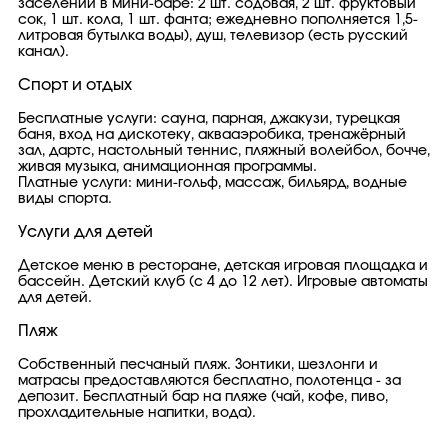
заселении в мини-баре: 2 шт. содовая, 2 шт. фруктовый
сок, 1 шт. кола, 1 шт. фанта; ежедневно пополняется 1,5-
литровая бутылка воды), душ, телевизор (есть русский
канал).
Спорт и отдых
Бесплатные услуги: сауна, парная, джакузи, турецкая
баня, вход на дискотеку, аквааэробика, тренажёрный
зал, дартс, настольный теннис, пляжный волейбол, бочче,
живая музыка, анимационная программы.
Платные услуги: мини-гольф, массаж, бильярд, водные
виды спорта.
Услуги для детей
Детское меню в ресторане, детская игровая площадка и
бассейн. Детский клуб (с 4 до 12 лет). Игровые автоматы
для детей.
Пляж
Собственный песчаный пляж. Зонтики, шезлонги и
матрасы предоставляются бесплатно, полотенца - за
депозит. Бесплатный бар на пляже (чай, кофе, пиво,
прохладительные напитки, вода).