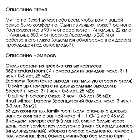
Описание отеля
My Home Resort думает обо всём, чтобы вам и вашей
семье было комфортно. Один из лучших пляжей региона.
Расположение: в 90 км от аэропорта г. Анталья, в 22 км от
г. Аланья, в 500 м от поселка Авсаллар, в 250 м от
собственного пляжа (отдельная облагороженная дорога
проходящая под автострадой).
Описание номеров
Отель состоит из трёх 5-этажных корпусов:
362 standard room ( 4 номера для инвалидов, макс. 3+1
чел.+ 0-3 лет, 25 м2);
Economy Room (окна выходят на тыльную сторону отеля)
10 swim up (номера с индивидуальным выходом в
бассейн, макс. 3+1 чел.+ 0-3 лет, 25 м2);
10 suit with balcony (макс. 3 чел.+ 0-3 лет, 35 м2);
4 suit without balcony (французский балкон, макс. 3 чел.+
0-3 лет, 35 м2);
63 двухкомнатных family room (холл, спальня с дверью,
ванная комната с ванной макс. 4 + 1 (0-12 лет) 45 м2).
В каждом номере: сейф (платно), смена белья: через
день, room service: круглосуточно (платно), кондиционер
(индивидуальный), уборка номера: ежедневно, телефон,
пол: ламинат, фен, балкон, мини-бар бесплатно (при