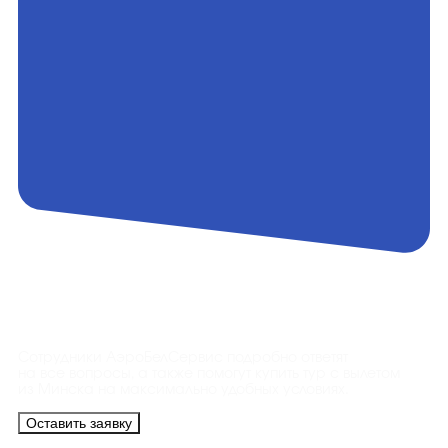
Контакты
Сотрудники АэроБелСервис подробно ответят
на все вопросы, а также помогут купить тур с вылетом
из Минска на максимально удобных условиях.
Оставить заявку