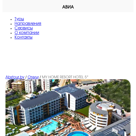
АВИА
Туры
Направления
Сервисы
O компании
Контакты
Abstour.by
/
Отели
/
MY HOME RESORT HOTEL 5*