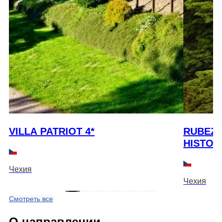
VILLA PATRIOT 4*
RUBEZA
HISTOR
Чехия
Чехия
Смотреть все
О направлении