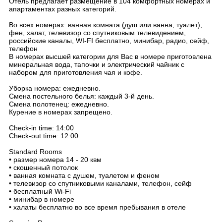
Отель предлагает размещение в 104 комфортных номерах и
апартаментах разных категорий.
Во всех номерах: ванная комната (душ или ванна, туалет),
фен, халат, телевизор со спутниковым телевидением,
российские каналы, WI-FI бесплатно, минибар, радио, сейф,
телефон
В номерах высшей категории для Вас в номере приготовлена
минеральная вода, тапочки и электрический чайник с
набором для приготовления чая и кофе.
Уборка номера: ежедневно.
Смена постельного белья: каждый 3-й день.
Смена полотенец: ежедневно.
Курение в номерах запрещено.
Check-in time: 14:00
Check-out time: 12:00
Standard Rooms
• размер номера 14 - 20 квм
• скошенный потолок
• ванная комната с душем, туалетом и феном
• телевизор со спутниковыми каналами, телефон, сейф
• бесплатный Wi-Fi
• минибар в номере
• халаты бесплатно во все время пребывания в отеле