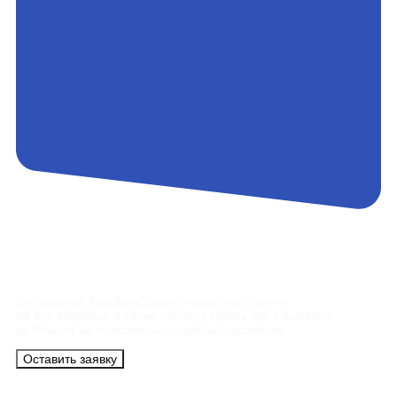
Контакты
Сотрудники АэроБелСервис подробно ответят
на все вопросы, а также помогут купить тур с вылетом
из Минска на максимально удобных условиях.
Оставить заявку