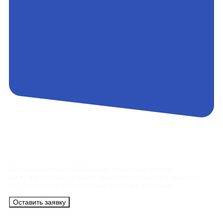
Контакты
Сотрудники АэроБелСервис подробно ответят
на все вопросы, а также помогут купить тур с вылетом
из Минска на максимально удобных условиях.
Оставить заявку