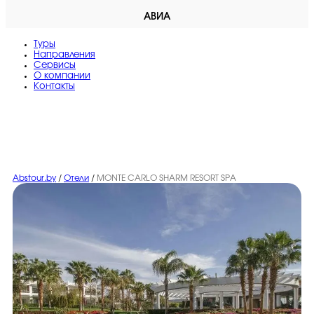
АВИА
Туры
Направления
Сервисы
O компании
Контакты
Abstour.by
/
Отели
/
MONTE CARLO SHARM RESORT SPA