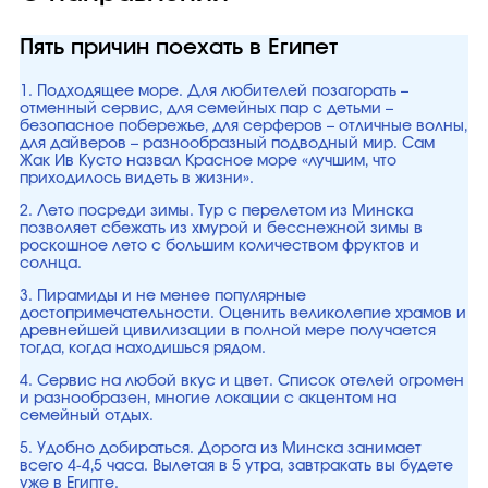
Пять причин поехать в Египет
1. Подходящее море. Для любителей позагорать –
отменный сервис, для семейных пар с детьми –
безопасное побережье, для серферов – отличные волны,
для дайверов – разнообразный подводный мир. Сам
Жак Ив Кусто назвал Красное море «лучшим, что
приходилось видеть в жизни».
2. Лето посреди зимы. Тур с перелетом из Минска
позволяет сбежать из хмурой и бесснежной зимы в
роскошное лето с большим количеством фруктов и
солнца.
3. Пирамиды и не менее популярные
достопримечательности. Оценить великолепие храмов и
древнейшей цивилизации в полной мере получается
тогда, когда находишься рядом.
4. Сервис на любой вкус и цвет. Список отелей огромен
и разнообразен, многие локации с акцентом на
семейный отдых.
5. Удобно добираться. Дорога из Минска занимает
всего 4-4,5 часа. Вылетая в 5 утра, завтракать вы будете
уже в Египте.