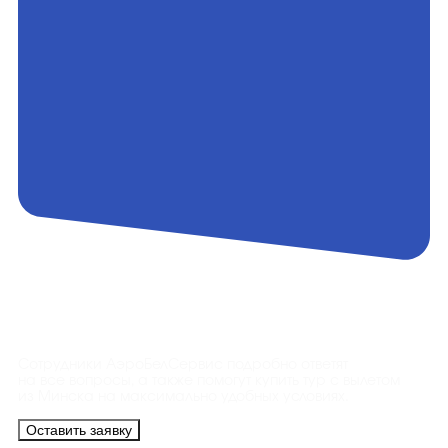
Контакты
Сотрудники АэроБелСервис подробно ответят
на все вопросы, а также помогут купить тур с вылетом
из Минска на максимально удобных условиях.
Оставить заявку