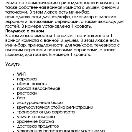
туалетно-косметические принадлежности и халаты, а
также собственная ванная комната с душем, феном и
тапочками. В этом люксе есть мини-бар,
принадлежности для чая/кофе, телевизор с плоским
экраном и потоковыми сервисами, а также шоколад для
гостей. В номере установлена ​​1 кровать.
Полулюкс с окном
В этом люксе имеется 1 спальня, гостиная зона и 1
ванная комната с ванной и душем. В этом люксе есть
мини-бар, принадлежности для чая/кофе, телевизор с
плоским экраном и потоковыми сервисами, а также
шоколад для гостей. В номере 1 кровать.
Услуги
Wi-Fi
парковка
обмен валюты
прокат велосипедов
ресторан
бар
экскурсионное бюро
круглосуточная стойка регистрации
трансфер от/до аэропорта
услуги консьержа
хранение багажа
доставка продуктов
ускоренная регистрация заезда/отъезда