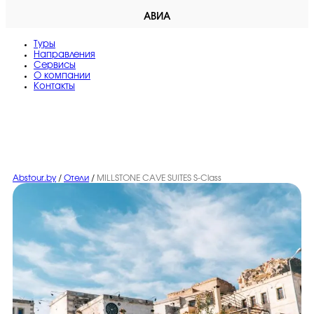
АВИА
Туры
Направления
Сервисы
O компании
Контакты
Abstour.by
/
Отели
/
MILLSTONE CAVE SUITES S-Class