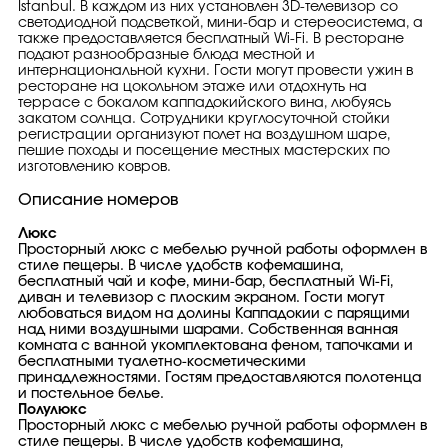
Istanbul. В каждом из них установлен 3D-телевизор со
светодиодной подсветкой, мини-бар и стереосистема, а
также предоставляется бесплатный Wi-Fi. В ресторане
подают разнообразные блюда местной и
интернациональной кухни. Гости могут провести ужин в
ресторане на цокольном этаже или отдохнуть на
террасе с бокалом каппадокийского вина, любуясь
закатом солнца. Сотрудники круглосуточной стойки
регистрации организуют полет на воздушном шаре,
пешие походы и посещение местных мастерских по
изготовлению ковров.
Описание номеров
Люкс
Просторный люкс с мебелью ручной работы оформлен в
стиле пещеры. В числе удобств кофемашина,
бесплатный чай и кофе, мини-бар, бесплатный Wi-Fi,
диван и телевизор с плоским экраном. Гости могут
любоваться видом на долины Каппадокии с парящими
над ними воздушными шарами. Собственная ванная
комната с ванной укомплектована феном, тапочками и
бесплатными туалетно-косметическими
принадлежностями. Гостям предоставляются полотенца
и постельное белье.
Полулюкс
Просторный люкс с мебелью ручной работы оформлен в
стиле пещеры. В числе удобств кофемашина,