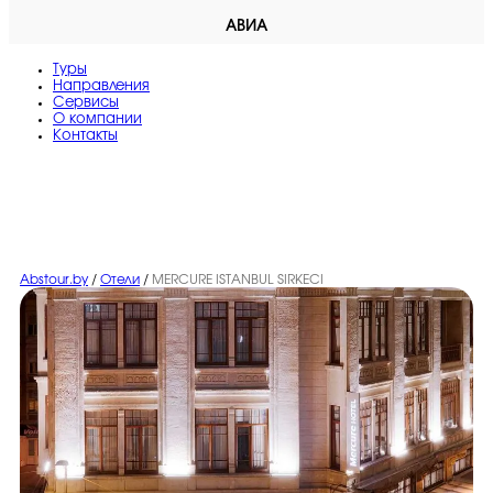
АВИА
Туры
Направления
Сервисы
O компании
Контакты
Abstour.by
/
Отели
/
MERCURE ISTANBUL SIRKECI