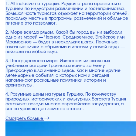
1. All inclusive по-турецки. Редкая страна сравнится с
Турцией по индустрии развлечений и гостеприимства.
Большая часть туристов отдыхает на территории отелей,
поскольку местные программы развлечений и обильное
питание это позволяют.
2. Море всегда рядом. Какой бы город вы ни выбрали,
одно из морей — Черное, Средиземное, Эгейское или
Мраморное — будет в нескольких шагах. Песчаные,
галечные пляжи с обрывами и лесами у самой воды —
пейзажи на любой вкус.
3. Центр древнего мира. Известная из школьных
учебников истории Троянская война за Елену
Прекрасную шла именно здесь. Как и многие другие
легендарные события, о которых нам и сегодня
напоминают роскошные памятники истории и
архитектуры.
4. Разумные цены на туры в Турцию. По количеству
природных, исторических и культурных богатств Турция
оставляет позади многие европейские государства, а
вот по уровню цен заметно отстает.
Смотреть больше